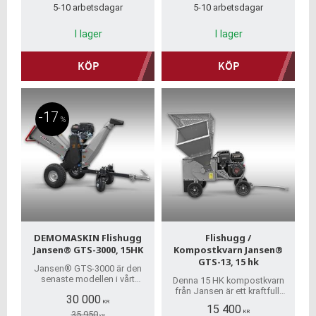
5-10 arbetsdagar
5-10 arbetsdagar
I lager
I lager
KÖP
KÖP
17
%
DEMOMASKIN Flishugg
Flishugg /
Jansen® GTS-3000, 15HK
Kompostkvarn Jansen®
GTS-13, 15 hk
Jansen® GTS-3000 är den
senaste modellen i vårt
Denna 15 HK kompostkvarn
kraftfulla flistuggsortimentet
från Jansen är ett kraftfullt
30 000
– en kombination av
och effektivt verktyg som
KR
15 400
beprövad teknik och
hjälper dig att krossa ditt
KR
35 950
KR