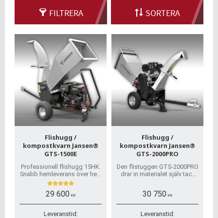
gångar.
FILTRERA
SORTERA
Flishugg /
Flishugg /
kompostkvarn Jansen®
kompostkvarn Jansen®
GTS-1500E
GTS-2000PRO
Professionell flishugg 15HK.
Den flistuggen GTS-2000PRO
Snabb hemleverans över hela
drar in materialet själv tack
Sverige! Vi har alla
vare de två bladen som
reservdelar.
roterar på den tunga trumma
29 600
30 750
och ett motskär.
KR
KR
Leveranstid:
Leveranstid: