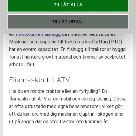
Här är de vanligaste alternativen:
TILLÅT ALLA
Flishugg till traktor (Traktordriven)
TILLÅT URVAL
För dig med lantbruk eller större skogsytor är
en
traktordriven flishugg
det mest effektiva valet.
Maskiner som kopplas till traktorns kraftuttag (PTO)
har en enorm kapacitet. En flishugg till traktor är byggd
för att hantera grovt material och timmar av oavbrutet
arbete i fält.
Flismaskin till ATV
Har du en mindre traktor eller en fyrhjuling? En
flismaskin till ATV är en mobil och smidig lösning. Dessa
är ofta utrustade med egna bensinmotorer, vilket gör
att du kan dra med dig maskinen djupt in i skogen eller
ut på ängen där en stor traktor inte kommer åt.