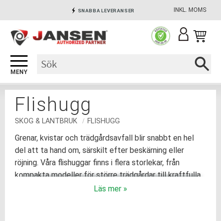
INKL. MOMS
SNABBA LEVERANSER
Meny
INGA AVGIFTER
SÄKRA BETALNINGAR
Flishugg
SKOG & LANTBRUK
FLISHUGG
Grenar, kvistar och trädgårdsavfall blir snabbt en hel
del att ta hand om, särskilt efter beskärning eller
röjning. Våra flishuggar finns i flera storlekar, från
kompakta modeller för större trädgårdar till kraftfulla
traktordrivna maskiner för skogsbruk och entreprenad.
Genom att flisa materialet på plats slipper du köra bort
det, och får flis som går att använda i rabatter och