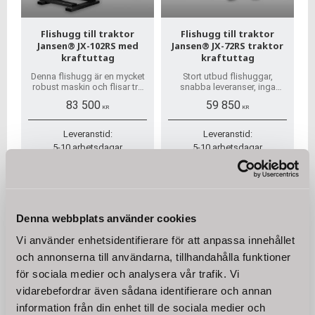
Flishugg till traktor
Flishugg till traktor
Jansen® JX-102RS med
Jansen® JX-72RS traktor
kraftuttag
kraftuttag
Denna flishugg är en mycket
Stort utbud flishuggar,
robust maskin och flisar trä
snabba leveranser, inga
upp till 20cm.
dolda avgifter! För företag
83 500
59 850
Matningsbehållaren har en
och privatperson. Vi har alla
KR
KR
öppning på 114x75 cm.
reservdelar!
Kraftöverföringsaxel ingår.
Leveranstid:
Leveranstid:
5-10 arbetsdagar
5-10 arbetsdagar
I lager
I lager
KÖP
KÖP
Denna webbplats använder cookies
Vi använder enhetsidentifierare för att anpassa innehållet
och annonserna till användarna, tillhandahålla funktioner
för sociala medier och analysera vår trafik. Vi
Flishugg - Förvandla trädgård
vidarebefordrar även sådana identifierare och annan
information från din enhet till de sociala medier och
savfall till värdefull flis