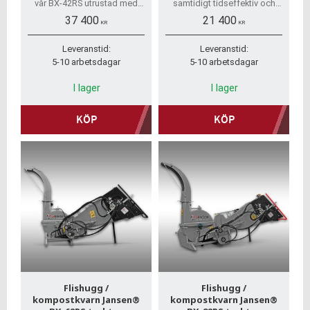
vår BX-42RS utrustad med
samtidigt tidseffektiv och
imponerande funktioner som
kraftig flishugg. Maskinen
37 400
21 400
säkerställer effektiv flisning
levereras komplett med
KR
KR
och rivning.
kraftöverföringsaxel.
Motoreffekt på minst 30hk.
Leveranstid:
Leveranstid:
5-10 arbetsdagar
5-10 arbetsdagar
I lager
I lager
KÖP
KÖP
Flishugg /
Flishugg /
kompostkvarn Jansen®
kompostkvarn Jansen®