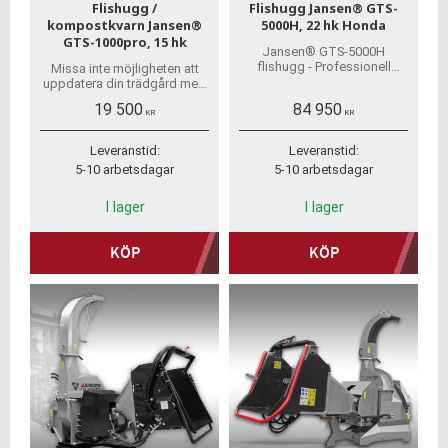
Flishugg /
Flishugg Jansen® GTS-
kompostkvarn Jansen®
5000H, 22 hk Honda
GTS-1000pro, 15 hk
Jansen® GTS-5000H
flishugg - Professionell
Missa inte möjligheten att
bensindriven kvarn med
uppdatera din trädgård med
hydraulisk matning, HONDA
denna kraftfulla och
19 500
84 950
GX690H-motor och anti-
mångsidiga flishugg. Snabb
KR
KR
stress funktion
hemleverans!
Leveranstid:
Leveranstid:
5-10 arbetsdagar
5-10 arbetsdagar
I lager
I lager
KÖP
KÖP