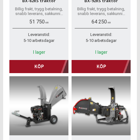
BX-62RS traktor
BX-92RS traktor
Billig frakt, trygg betalning,
Billig frakt, trygg betalning,
snabb leverans, sakkunnig
snabb leverans, sakkunnig
service, omedelbar
service, omedelbar
51 750
64 250
reservdelstillgänglighet,
reservdelstillgänglighet,
KR
KR
inget kundkonto behövs.
inget kundkonto behövs.
Leveranstid:
Leveranstid:
5-10 arbetsdagar
5-10 arbetsdagar
I lager
I lager
KÖP
KÖP