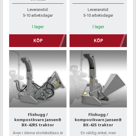
intelligenta förbättringar.
trädgårdsavfall och grenar
snabbt och enk
Leveranstid:
Leveranstid:
5-10 arbetsdagar
5-10 arbetsdagar
I lager
I lager
KÖP
KÖP
Flishugg /
Flishugg /
kompostkvarn Jansen®
kompostkvarn Jansen®
BX-42RS traktor
BX-42S traktor
Även i denna storleksklass är
En väldig enkel, men