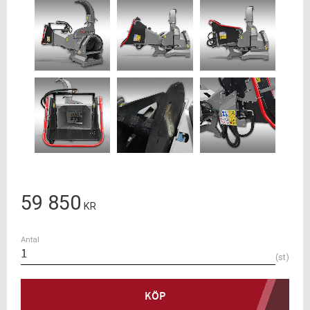
59 850
KR
Antal
st
KÖP