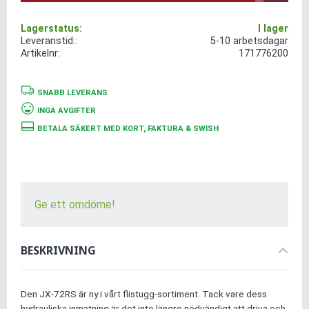
Lagerstatus
I lager
Leveranstid:
5-10 arbetsdagar
Artikelnr
171776200
SNABB LEVERANS
INGA AVGIFTER
BETALA SÄKERT MED KORT, FAKTURA & SWISH
Ge ett omdöme!
BESKRIVNING
Den JX-72RS är ny i vårt flistugg-sortiment. Tack vare dess
hydrauliska inmatning är det inte längre nödvändigt att driva och