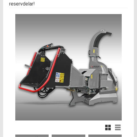
reservdelar!
Rutnätsvy
Listvy