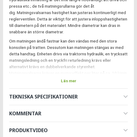
pressa etc.; de två matningsrullarna gör det åt
dig. Matningsvalsarnas hastighet kan justeras kontinuerligt med
reglerventilen. Detta är viktigt för att justera inloppshastigheten
till diametern på det materialet. Mindre diametrar kan dras in
snabbare än större diametrar.
Om matningen ändå fastnar kan den vändas med den stora
konsolen på tratten. Dessutom kan matningen stängas av med
detta handtag. Enheten drivs via traktorns hydraulik; en trycksatt
matningsledning och en tryckfri returledning krävs eller
alternativt krävs en dubbelverkande styrenhet.
Matningsvalsarna kräver en motoreffekt per liter på ca. 10 l/min.
Läs mer
Flistuggen levereras komplett med en kraftuttagsaxel. En
brytbult är monterad på ena sidan av kraftuttagsaxeln, som av
säkerhetsskäl fungerar som en förutbestämd brytpunkt vid
TEKNISKA SPECIFIKATIONER
blockeringar eller överbelastningar. Det innebär att större
traktorer med mer än 100 hk också kan användas utan problem.
KOMMENTAR
Du bör ha minst en motoreffekt på 55 hk.
Kraftuttagsvarvtalet måste vara 540 varv/min.
PRODUKTVIDEO
Tratten har en öppning upptill på 91x70 cm; i det nedre området