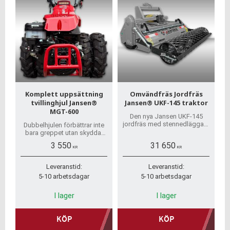
Komplett uppsättning
Omvändfräs Jordfräs
tvillinghjul Jansen®
Jansen® UKF-145 traktor
MGT-600
Den nya Jansen UKF-145
jordfräs med stennedläggare
Dubbelhjulen förbättrar inte
ger dig den bästa såbädd!
bara greppet utan skyddar
Nu på lager med en vecka
även marken.
3 550
31 650
leveranstid hem till dörren!
KR
KR
Leveranstid:
Leveranstid:
5-10 arbetsdagar
5-10 arbetsdagar
I lager
I lager
KÖP
KÖP