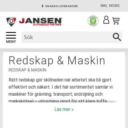
INKL. MOMS
SNABBA LEVERANSER
Meny
INGA AVGIFTER
SÄKRA BETALNINGAR
Redskap & Maskin
REDSKAP & MASKIN
Rätt redskap gör skillnaden när arbetet ska bli gjort
effektivt och säkert. I det här sortimentet samlar vi
maskiner för grävning, transport, snöröjning och
markskötsel – utrustning gjord för att klara tuffa
förhållanden och regelbunden användning. Oavsett om
uppgiften gäller en enskild fastighet eller en större
verksamhet finns lösningar som passar.