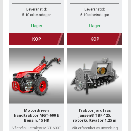
behövs.
Leveranstid:
Leveranstid:
5-10 arbetsdagar
5-10 arbetsdagar
I lager
I lager
KÖP
KÖP
Motordriven
Traktor jordfräs
handtraktor MGT-600 E
Jansen® TBF-125,
Bensin, 15 HK
rotorkultivator 1,25 m
Vår tvåhjulstraktor MGT-600E
Vår erfarenhet av utveckling