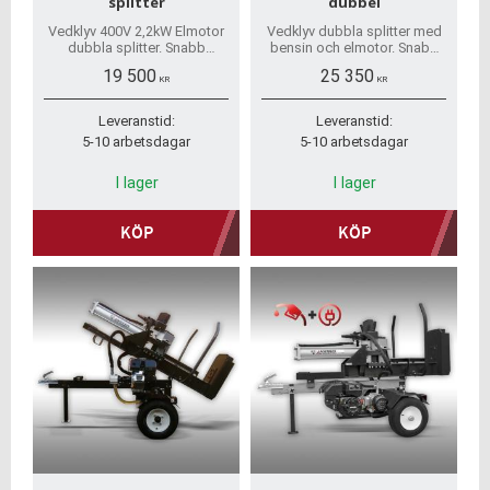
splitter
dubbel
Vedklyv 400V 2,2kW Elmotor
Vedklyv dubbla splitter med
dubbla splitter. Snabb
bensin och elmotor. Snabb
hemleverans, inga dolda
hemleverans, inga dolda
19 500
25 350
avgifter. Alla reservdelar på
avgifter. Reservdelar finns på
KR
KR
lager.
lager.
Leveranstid:
Leveranstid:
5-10 arbetsdagar
5-10 arbetsdagar
I lager
I lager
KÖP
KÖP