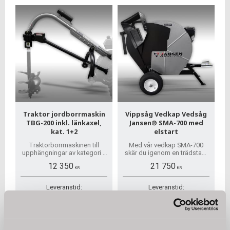
Traktor jordborrmaskin
Vippsåg Vedkap Vedsåg
TBG-200 inkl. länkaxel,
Jansen® SMA-700 med
kat. 1+2
elstart
Traktorborrmaskinen till
Med vår vedkap SMA-700
upphängningar av kategori 1
skär du igenom en trädstam
eller 2. Kan levereras med
på en bråkdel av en sekund.
12 350
21 750
150 mm, 225 mm, 300 mm
Snabb hemleverans,
KR
KR
450 mm och 600 mm
reservdelar tillgängliga
diameter borrar.
Leveranstid:
Leveranstid:
5-10 arbetsdagar
5-10 arbetsdagar
I lager
I lager