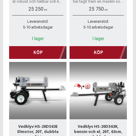
är robust och hållbar och kan
har tagit fram en maskin som
användas i en mängd olika
kännetecknas av sin extremt
25 250
25 750
arbetsmiljöer, vilket gör den
robusta design och tydligt
KR
KR
till det smarta valet för alla
sticker ut från konkurrenterna.
Leveranstid:
Leveranstid:
5-10 arbetsdagar
5-10 arbetsdagar
I lager
I lager
KÖP
KÖP
Vedklyv HS-20DS63E
Vedklyv HS-20DS63K,
Elmotor, 20T, dubbla
bensin och el, 20T, 63cm,