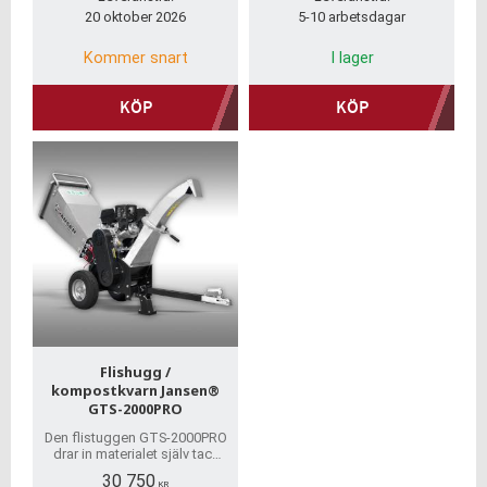
20 oktober 2026
5-10 arbetsdagar
Kommer snart
I lager
KÖP
KÖP
Flishugg /
kompostkvarn Jansen®
GTS-2000PRO
Den flistuggen GTS-2000PRO
drar in materialet själv tack
vare de två bladen som
30 750
roterar på den tunga trumma
KR