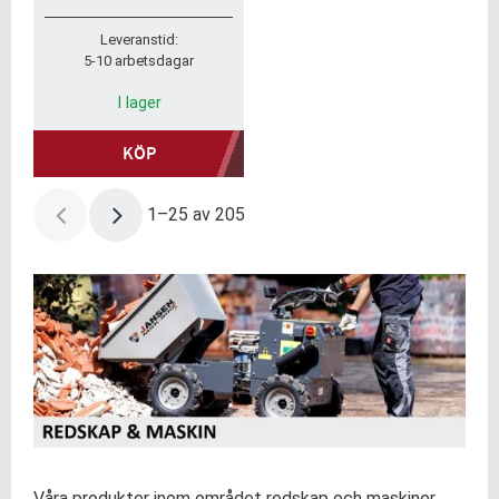
och ett motskär.
Leveranstid:
5-10 arbetsdagar
I lager
KÖP
1–
25
av
205
Våra produkter inom området redskap och maskiner