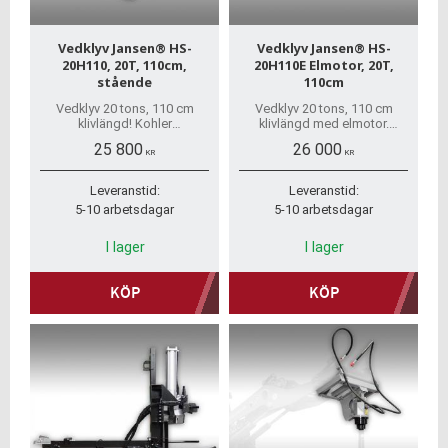
Vedklyv Jansen® HS-
Vedklyv Jansen® HS-
20H110, 20T, 110cm,
20H110E Elmotor, 20T,
stående
110cm
Vedklyv 20 tons, 110 cm
Vedklyv 20 tons, 110 cm
klivlängd! Kohler
klivlängd med elmotor.
bensinmotor. Snabb
Snabb hemleverans, inga
25 800
26 000
hemleverans, inga dolda
dolda avgifter. Stort
KR
KR
avgifter. Stort
reservdelslager.
reservdelslager.
Leveranstid:
Leveranstid:
5-10 arbetsdagar
5-10 arbetsdagar
I lager
I lager
KÖP
KÖP