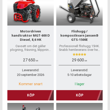
Motordriven
Flishugg /
handtraktor MGT-600 D
kompostkvarn Jansen®
Diesel, 8,6 HK
GTS-1500E
Oavsett om det gäller
Professionell flishugg 15HK.
plogning, fräsning, klippning,
Snabb hemleverans över hela
mulching, snöröjning eller
Sverige! Vi har alla
gatusotning – MGT-600D är
reservdelar.
27 650
29 600
den idealiska lösningen
KR
KR
Leveranstid:
Leveranstid:
20 september 2026
5-10 arbetsdagar
Kommer snart
I lager
KÖP
KÖP