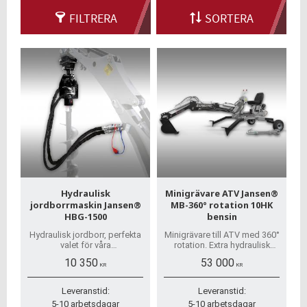
FILTRERA
SORTERA
Hydraulisk
Minigrävare ATV Jansen®
jordborrmaskin Jansen®
MB-360° rotation 10HK
HBG-1500
bensin
Hydraulisk jordborr, perfekta
Minigrävare till ATV med 360°
valet för våra
rotation. Extra hydraulisk
minigrävmaskiner! De
styrkrets på grävmaskinens
10 350
53 000
hydrauliska borrar med
arm. Snabb leverans hem till
KR
KR
storleken 150 till 600mm
dörren, inklusive avlastning
finns att köpa till i
Leveranstid:
Leveranstid:
webbutiken.
5-10 arbetsdagar
5-10 arbetsdagar