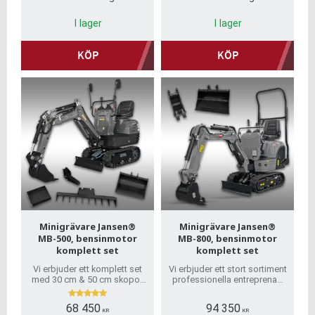
I lager
I lager
KÖP
KÖP
Minigrävare Jansen®
Minigrävare Jansen®
MB-500, bensinmotor
MB-800, bensinmotor
komplett set
komplett set
Vi erbjuder ett komplett set
Vi erbjuder ett stort sortiment
med 30 cm & 50 cm skopor,
professionella entreprenad
grävtumme, kratta &
maskiner med snabb
skopskydd!
leverans. Vi säljer till privat
68 450
94 350
och företag. Inget kundkonto
KR
KR