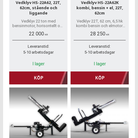
Vedklyv HS-22A62, 22T,
Vedklyv HS-22A62K
62cm, stående och
kombi, bensin + el, 22T,
liggande
62cm
Vedklyv 22 ton med
Vedklyv 22T, 62 cm, 6,5 hk
bensinmotor, horisontellt och
kombi bensin och elmotor,
vertikalt. Snabb hemleverans
horisontellt och vertikalt.
22 000
28 250
och inga dolda avgifter!
Snabb leverans och inga
KR
KR
dolda avgifter.
Leveranstid:
Leveranstid:
5-10 arbetsdagar
5-10 arbetsdagar
I lager
I lager
KÖP
KÖP