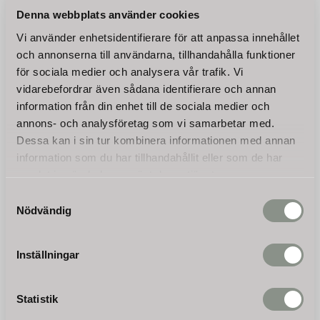
KÖP
KÖP
Denna webbplats använder cookies
Vi använder enhetsidentifierare för att anpassa innehållet
och annonserna till användarna, tillhandahålla funktioner
för sociala medier och analysera vår trafik. Vi
vidarebefordrar även sådana identifierare och annan
information från din enhet till de sociala medier och
annons- och analysföretag som vi samarbetar med.
Dessa kan i sin tur kombinera informationen med annan
information som du har tillhandahållit eller som de har
samlat in när du har använt deras tjänster.
Enmans jordborrmaskin
Kompaktlastare KL-200,
Samtyckesval
EBG-100, 10+20cm borr, 3
Stand-on skid-steer
Nödvändig
hk
Nyhet! Vår multilastare
erbjuder avsevärt förbättrad
Jordborrmaskinen EBG-100
dragkraft jämfört med
är perfekt för att bygga
traditionella varianter på hjul.
stängsel eller lekplatser. Vi
Inställningar
4 500
75 000
kan leverera borrar med 80,
KR
KR
150, 250 och 300 mm.
Leveranstid:
Leveranstid:
Statistik
5-10 arbetsdagar
30 augusti 2026