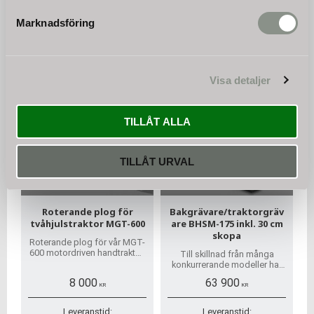
I lager
Kommer snart
Marknadsföring
KÖP
KÖP
Visa detaljer
TILLÅT ALLA
TILLÅT URVAL
Roterande plog för
Bakgrävare/traktorgräv
tvåhjulstraktor MGT-600
are BHSM-175 inkl. 30 cm
skopa
Roterande plog för vår MGT-
600 motordriven handtraktor.
Till skillnad från många
Plogen kan enkelt kopplas till
konkurrerande modeller har
MGT-600 traktorn och är redo
denna grävare en mycket
8 000
63 900
för omedelbar drift.
robust och kraftig design
KR
KR
med en tomvikt på 520 kg
och drivs av kraftuttag
Leveranstid:
Leveranstid: