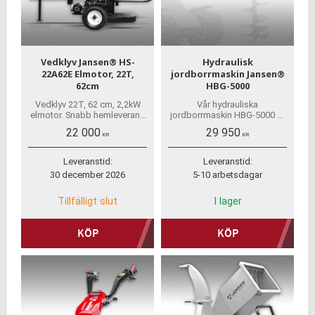
Vedklyv Jansen® HS-
Hydraulisk
22A62E Elmotor, 22T,
jordborrmaskin Jansen®
62cm
HBG-5000
Vedklyv 22T, 62 cm, 2,2kW
Vår hydrauliska
elmotor. Snabb hemleverans
jordborrmaskin HBG-5000 är
och inga dolda avgifter. Vi
den perfekta lösningen för
22 000
29 950
erbjuder även reservdelar
ledad lastare eller traktorer
KR
KR
och har de flesta i lager.
med frontlastare.
Leveranstid:
Leveranstid:
30 december 2026
5-10 arbetsdagar
Tillfälligt slut
I lager
KÖP
KÖP