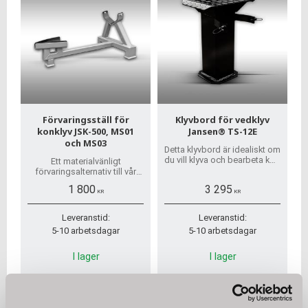
Förvaringsställ för
Klyvbord för vedklyv
konklyv JSK-500, MS01
Jansen® TS-12E
och MS03
Detta klyvbord är idealiskt om
du vill klyva och bearbeta kort
Ett materialvänligt
ved. En ergonomisk
förvaringsalternativ till vår
arbetsställning säkerställs
konklyv JSK-500
1 800
3 295
också och arbetet
KR
KR
underlättas därmed.
Leveranstid:
Leveranstid:
5-10 arbetsdagar
5-10 arbetsdagar
I lager
I lager
KÖP
KÖP