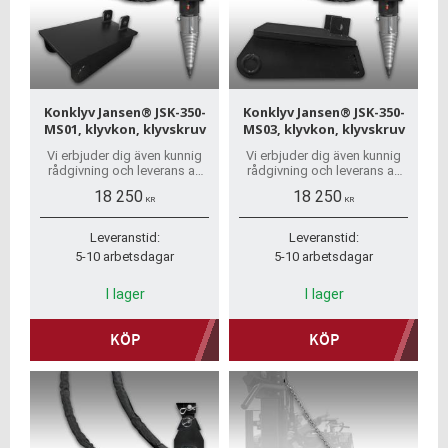
Konklyv Jansen® JSK-350-
Konklyv Jansen® JSK-350-
MS01, klyvkon, klyvskruv
MS03, klyvkon, klyvskruv
Vi erbjuder dig även kunnig
Vi erbjuder dig även kunnig
rådgivning och leverans av
rådgivning och leverans av
reservdelar. Vi har vanligtvis
reservdelar. Vi har vanligtvis
18 250
18 250
alla delar i lager.
alla delar i lager.
KR
KR
Leveranstid:
Leveranstid:
5-10 arbetsdagar
5-10 arbetsdagar
I lager
I lager
KÖP
KÖP