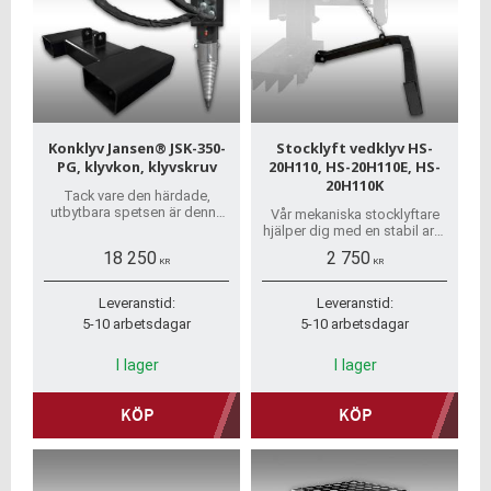
Konklyv Jansen® JSK-350-
Stocklyft vedklyv HS-
PG, klyvkon, klyvskruv
20H110, HS-20H110E, HS-
20H110K
Tack vare den härdade,
utbytbara spetsen är denna
Vår mekaniska stocklyftare
klyvskruv inte bara robust
hjälper dig med en stabil arm
utan även lämplig för
​att lyfta tjockare stockar eller
18 250
2 750
långvarig användning.
tungt virke som ligger på
KR
KR
marken.
Leveranstid:
Leveranstid:
5-10 arbetsdagar
5-10 arbetsdagar
I lager
I lager
KÖP
KÖP