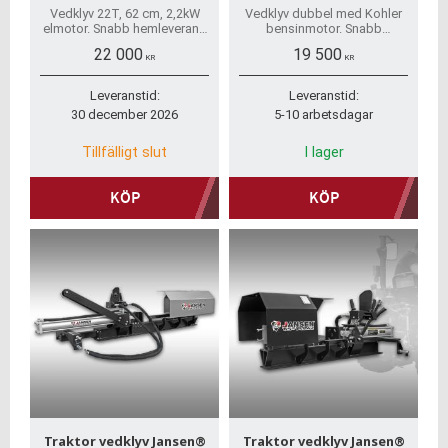
Vedklyv 22T, 62 cm, 2,2kW
Vedklyv dubbel med Kohler
elmotor. Snabb hemleverans
bensinmotor. Snabb
och inga dolda avgifter. Vi
hemleverans, inga dolda
22 000
19 500
erbjuder även reservdelar
avgifter, trygga betalsätt,
KR
KR
och har de flesta i lager.
sakkunnig råd
Leveranstid:
Leveranstid:
30 december 2026
5-10 arbetsdagar
Tillfälligt slut
I lager
KÖP
KÖP
Traktor vedklyv Jansen®
Traktor vedklyv Jansen®