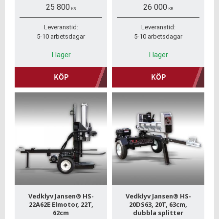
bensinmotor. Snabb
Snabb hemleverans, inga
25 800
26 000
hemleverans, inga dolda
dolda avgifter. Stort
KR
KR
avgifter. Stort
reservdelslager.
reservdelslager.
Leveranstid:
Leveranstid:
5-10 arbetsdagar
5-10 arbetsdagar
I lager
I lager
KÖP
KÖP
Vedklyv Jansen® HS-
Vedklyv Jansen® HS-
22A62E Elmotor, 22T,
20DS63, 20T, 63cm,
62cm
dubbla splitter