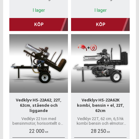
I lager
I lager
KÖP
KÖP
Vedklyv HS-22A62, 22T,
Vedklyv HS-22A62K
62cm, stående och
kombi, bensin + el, 22T,
liggande
62cm
Vedklyv 22 ton med
Vedklyv 22T, 62 cm, 6,5 hk
bensinmotor, horisontellt och
kombi bensin och elmotor,
vertikalt. Snabb hemleverans
horisontellt och vertikalt.
22 000
28 250
och inga dolda avgifter!
Snabb leverans och inga
KR
KR
dolda avgifter.