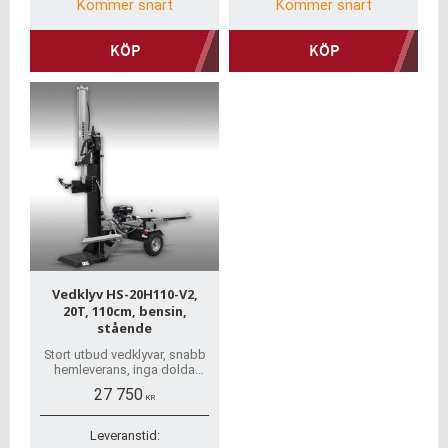
Kommer snart
Kommer snart
KÖP
KÖP
Vedklyv HS-20H110-V2,
20T, 110cm, bensin,
stående
Stort utbud vedklyvar, snabb
hemleverans, inga dolda
avgifter, stort
27 750
reservdelslager, sakkunnig
KR
personal, trygg betalning
Leveranstid: