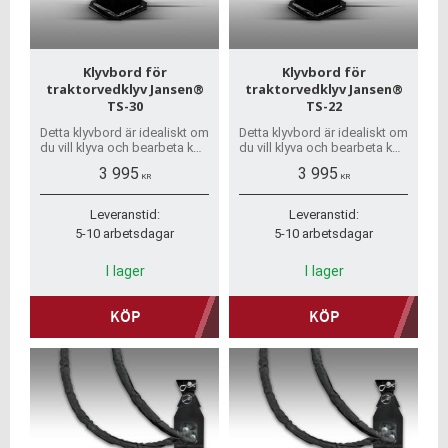
Klyvbord för
Klyvbord för
traktorvedklyv Jansen®
traktorvedklyv Jansen®
TS-30
TS-22
Detta klyvbord är idealiskt om
Detta klyvbord är idealiskt om
du vill klyva och bearbeta kort
du vill klyva och bearbeta kort
ved.
ved.
3 995
3 995
KR
KR
Leveranstid:
Leveranstid:
5-10 arbetsdagar
5-10 arbetsdagar
I lager
I lager
KÖP
KÖP