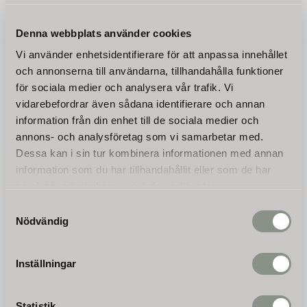
Denna webbplats använder cookies
Vi använder enhetsidentifierare för att anpassa innehållet
och annonserna till användarna, tillhandahålla funktioner
för sociala medier och analysera vår trafik. Vi
vidarebefordrar även sådana identifierare och annan
information från din enhet till de sociala medier och
annons- och analysföretag som vi samarbetar med.
Klyvkon, vedklyv till
Konklyv JSK-500-MS01
Dessa kan i sin tur kombinera informationen med annan
kompaktlastare KL-200
klyvkon, borrkon,
information som du har tillhandahållit eller som de har
SET
vedklyv
samlat in när du har använt deras tjänster.
Denna klyvkon kan enkelt och
Med ett imponerande
snabbt monteras på din
vridmoment på upp till 2 880
Samtyckesval
JANSEN® KL-200
Nm kan denna konklyv klyva
17 900
32 850
kompaktlastare och
ved utan ansträngning och
Nödvändig
KR
KR
garanterar ett säkert och
med minimal belastning.
effektivt sätt att klyva stockar.
Leveranstid:
Leveranstid:
20 augusti 2026
20 september 2026
Inställningar
Kommer snart
Kommer snart
Statistik