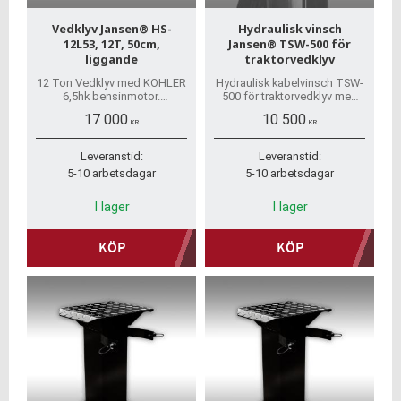
Vedklyv Jansen® HS-
Hydraulisk vinsch
12L53, 12T, 50cm,
Jansen® TSW-500 för
liggande
traktorvedklyv
12 Ton Vedklyv med KOHLER
Hydraulisk kabelvinsch TSW-
6,5hk bensinmotor.
500 för traktorvedklyv med
Splittringskraften är 12T
kraftuttag.
17 000
10 500
direkt vid klyvkilen och klyver
KR
KR
upp till 53 cm ved!
Leveranstid:
Leveranstid:
5-10 arbetsdagar
5-10 arbetsdagar
I lager
I lager
KÖP
KÖP