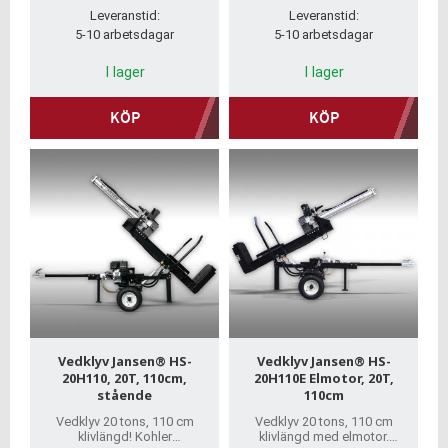
Leveranstid:
Leveranstid:
5-10 arbetsdagar
5-10 arbetsdagar
I lager
I lager
KÖP
KÖP
Vedklyv Jansen® HS-
Vedklyv Jansen® HS-
20H110, 20T, 110cm,
20H110E Elmotor, 20T,
stående
110cm
Vedklyv 20 tons, 110 cm
Vedklyv 20 tons, 110 cm
klivlängd! Kohler
klivlängd med elmotor.