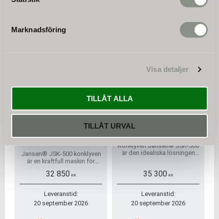
KÖP
KÖP
Marknadsföring
Visa detaljer
TILLÅT ALLA
Konklyv JSK-500-MS03
Konklyv Jansen® JSK-500-
TILLÅT URVAL
klyvkon, borrkon,
EURO, klyvkon, klyvskruv
vedklyv
Konklyven Jansen® JSK-500
är den idealiska lösningen
Jansen® JSK-500 konklyven
för kraftfull och effektiv
är en kraftfull maskin för
vedklyvning.
effektiv vedklyvning och
32 850
35 300
imponerar med sin
KR
KR
mångsidighet när den
monteras på olika
Leveranstid:
Leveranstid:
transportfordon
20 september 2026
20 september 2026