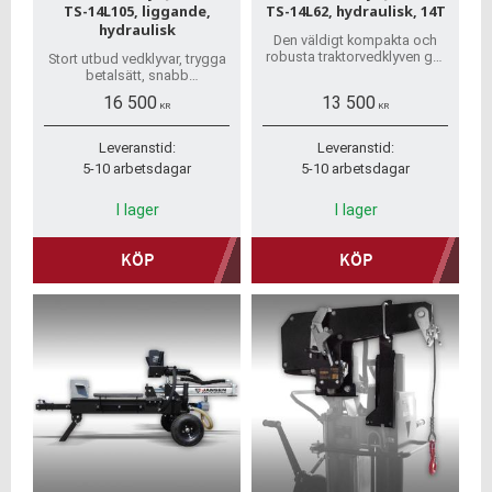
TS-14L105, liggande,
TS-14L62, hydraulisk, 14T
hydraulisk
Den väldigt kompakta och
robusta traktorvedklyven ger
Stort utbud vedklyvar, trygga
en klyvkraft på 14 ton.
betalsätt, snabb
Snabba leveranser, stort
hemleverans, inga dolda
16 500
13 500
reservdelslager
avgifter!
KR
KR
Leveranstid:
Leveranstid:
5-10 arbetsdagar
5-10 arbetsdagar
I lager
I lager
KÖP
KÖP