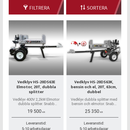
FILTRERA
SORTERA
Vedklyv HS-20DS63E
Vedklyv HS-20DS63K,
Elmotor, 20T, dubbla
bensin och el, 20T, 63cm,
splitter
dubbel
Vedklyv 400V 2,2kW Elmotor
Vedklyv dubbla splitter med
dubbla splitter. Snabb
bensin och elmotor. Snabb
hemleverans, inga dolda
hemleverans, inga dolda
19 500
25 350
avgifter. Alla reservdelar på
avgifter. Reservdelar finns på
KR
KR
lager.
lager.
Leveranstid:
Leveranstid:
5-10 arbetsdagar
5-10 arbetsdagar