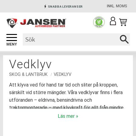
INKL. MOMS
SNABBA LEVERANSER
Meny
INGA AVGIFTER
SÄKRA BETALNINGAR
Vedklyv
SKOG & LANTBRUK
VEDKLYV
Att klyva ved för hand tar tid och sliter på kroppen,
särskilt vid större mängder. Våra vedklyvar finns i flera
utföranden – eldrivna, bensindrivna och
traktormonterade – med klyvkraft för allt från mindre
vedhögar till stora volymer.