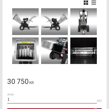
Rutnätsvy
Listvy
30 750
KR
Antal
st