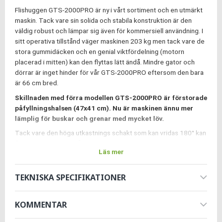
Flishuggen GTS-2000PRO är ny i vårt sortiment och en utmärkt
maskin. Tack vare sin solida och stabila konstruktion är den
väldig robust och lämpar sig även för kommersiell användning. I
sitt operativa tillstånd väger maskinen 203 kg men tack vare de
stora gummidäcken och en genial viktfördelning (motorn
placerad i mitten) kan den flyttas lätt ändå. Mindre gator och
dörrar är inget hinder för vår GTS-2000PRO eftersom den bara
är 66 cm bred.
Skillnaden med förra modellen GTS-2000PRO är förstorade
påfyllningshalsen (47x41 cm). Nu är maskinen ännu mer
lämplig för buskar och grenar med mycket löv.
Tack vare den höga utkastnings schakt som kan vridas 180° kan
flisen kastas direkt på släpvagnen. Härmed slipper man arbetet
Läs mer
att plocka upp materialet från marken för hand. Utkastnings
avståndet justeras på utkastnings schaktet. Tack vare den
höga utkastnings schakt som kan vridas 180° kan flisen kastas
TEKNISKA SPECIFIKATIONER
direkt på släpvagnen. Härmed slipper man arbetet att plocka
upp materialet från marken för hand. Utkastnings avståndet
KOMMENTAR
justeras på utkastnings schaktet.
Beroende på träets sort och tjocklek hugger maskinen