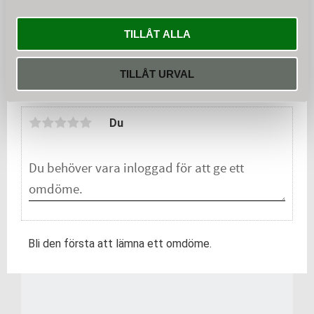
trädgårdsavfall och grenar
- Flishuggen GTS-2000Pro har en kulkoppling
snabbt och enk
TILLÅT ALLA
KÖP
TILLÅT URVAL
Omdömen
Du
Bli den första att lämna ett omdöme.