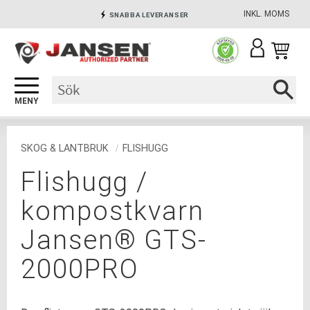
INKL. MOMS
SNABBA LEVERANSER
Meny
INGA AVGIFTER
SÄKRA BETALNINGAR
SKOG & LANTBRUK
FLISHUGG
Flishugg /
kompostkvarn
Jansen® GTS-
2000PRO