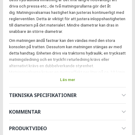
driva och pressa etc.; de två matningsrullarna gör det åt
dig. Matningsvalsarnas hastighet kan justeras kontinuerligt med
reglerventilen. Detta är viktigt för att justera inloppshastigheten
till diametern på det materialet. Mindre diametrar kan dras in
snabbare än större diametrar.
Om matningen ändå fastnar kan den vändas med den stora
konsolen på tratten. Dessutom kan matningen stängas av med
detta handtag. Enheten drivs via traktorns hydraulik; en trycksatt
matningsledning och en tryckfri returledning krävs eller
alternativt krävs en dubbelverkande styrenhet.
Matningsvalsarna kräver en motoreffekt per liter på ca. 10 l/min
eller mer.
Läs mer
Flistuggen levereras komplett med en kraftuttagsaxel. En
brytbult är monterad på ena sidan av kraftuttagsaxeln, som av
TEKNISKA SPECIFIKATIONER
säkerhetsskäl fungerar som en förutbestämd brytpunkt vid
blockeringar eller överbelastningar. Det innebär att större
KOMMENTAR
traktorer med mer än 100 hk också kan användas utan problem.
Du bör ha minst en motoreffekt på 70 hk.
PRODUKTVIDEO
Kraftuttagsvarvtalet måste vara 540 varv/min.