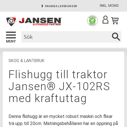
INKL. MOMS
SNABBA LEVERANSER
Meny
INGA AVGIFTER
SÄKRA BETALNINGAR
SKOG & LANTBRUK
Flishugg till traktor
Jansen® JX-102RS
med kraftuttag
Denna flishugg är en mycket robust maskin och flisar
trä upp till 20cm. Matningsbehållaren har en öppning på