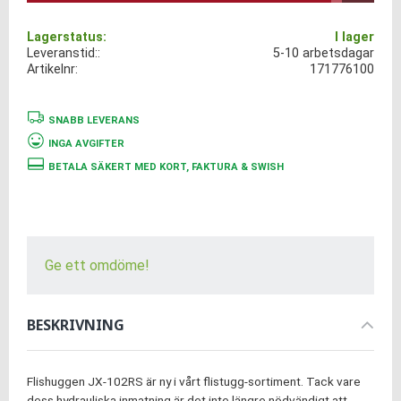
Lagerstatus
I lager
Leveranstid:
5-10 arbetsdagar
Artikelnr
171776100
SNABB LEVERANS
INGA AVGIFTER
BETALA SÄKERT MED KORT, FAKTURA & SWISH
Ge ett omdöme!
BESKRIVNING
Flishuggen JX-102RS är ny i vårt flistugg-sortiment. Tack vare
dess hydrauliska inmatning är det inte längre nödvändigt att