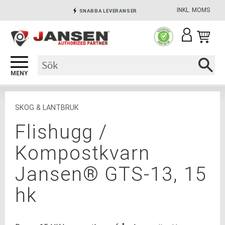
INKL. MOMS
SNABBA LEVERANSER
Meny
INGA AVGIFTER
SÄKRA BETALNINGAR
SKOG & LANTBRUK
Flishugg /
Kompostkvarn
Jansen® GTS-13, 15
hk