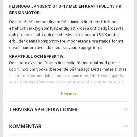
FLISHUGG JANSEN® GTS-13 MED EN KRAFTFULL 15 HK
BENSINMOTOR.
Denna 15 HK kompostkvarn från Jansen är ett kraftfullt och
effektivt verktyg som hjälper dig att krossa ditt trädgårdsavfall
och grenar snabbt och enkelt. Med sin robusta 15 HK motor
erbjuder denna kompostrivare imponerande prestanda för att
enkelt hantera även de mest krävande uppgifterna.
KRAFTFULL OCH EFFEKTIV.
Den stora övre behållaren är lämplig för material med grenar
upp till 2-3 cm tjocka (beroende på träslag). Detta material dras
till stor del automatiskt in och krossas med 24 fritt svängande,
specialhärdade hammarkniv (monterade på 4 roterande axlar).
Denna behållare är också idealisk för krossning av halm, vilket
Läs mer
gör den särskilt användbar för smådjursägare. Löv bearbetas
också effektivt, vilket möjliggör optimal kompostering.
TEKNISKA SPECIFIKATIONER
Sidobehållaren är lämplig för större grenar upp till 9 cm tjocka.
Dessa krossas med hjälp av en skärmekanism.
KOMMENTAR
PRAKTISK OCH VÄLGENOMTÄNKT
- Kraftfull 15 hk Loncin-motor med dragstart