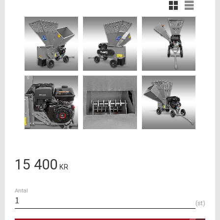
Rutnätsvy
Listvy
15 400
KR
Antal
st