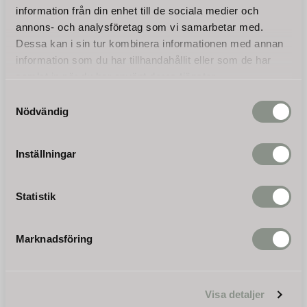
30 000
19 500
beprövad teknik och
mångsidiga flishugg. Snabb
KR
KR
information från din enhet till de sociala medier och
intelligenta förbättringar.
hemleverans!
35 950
KR
annons- och analysföretag som vi samarbetar med.
Dessa kan i sin tur kombinera informationen med annan
KÖP
KÖP
information som du har tillhandahållit eller som de har
samlat in när du har använt deras tjänster.
Samtyckesval
Nödvändig
Inställningar
Statistik
Flishugg /
kompostkvarn Jansen®
Marknadsföring
BX-92RS traktor
Billig frakt, trygg betalning,
snabb leverans, sakkunnig
service, omedelbar
64 250
reservdelstillgänglighet,
KR
Visa detaljer
inget kundkonto behövs.