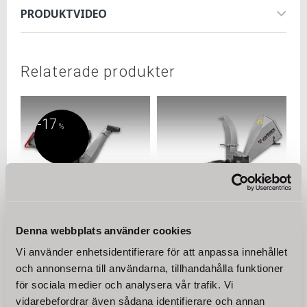
- Centrifugalkoppling
PRODUKTVIDEO
- 2 trattar för olika strimlade material
- Även lämplig för strimling av halm och löv
- Dragstång
Missa inte chansen att uppgradera din trädgård med denna
Relaterade produkter
kraftfulla och mångsidiga flistugg.
17
%
Denna webbplats använder cookies
DEMOMASKIN Flishugg
Flishugg /
Vi använder enhetsidentifierare för att anpassa innehållet
Jansen® GTS-3000, 15HK
kompostkvarn Jansen®
GTS-1000pro, 15 hk
och annonserna till användarna, tillhandahålla funktioner
Jansen® GTS-3000 är den
senaste modellen i vårt
Missa inte möjligheten att
för sociala medier och analysera vår trafik. Vi
kraftfulla flistuggsortimentet
uppdatera din trädgård med
vidarebefordrar även sådana identifierare och annan
– en kombination av
denna kraftfulla och