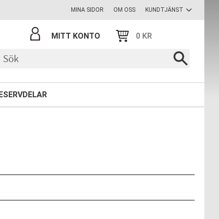
MINA SIDOR
OM OSS
KUNDTJÄNST
MITT KONTO
0
KR
ESERVDELAR