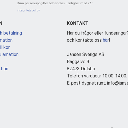
Dina personuppgifter behandlas i enlighet med vår
integritetspolicy
.
N
KONTAKT
h betalning
Har du frågor eller funderingar
mation
och kontakta oss
här
!
llkor
klamation
Jansen Sverige AB
Baggälve 9
tion
82473 Delsbo
Telefon vardagar 10:00-14:00
E-post dygnet runt: info@jans