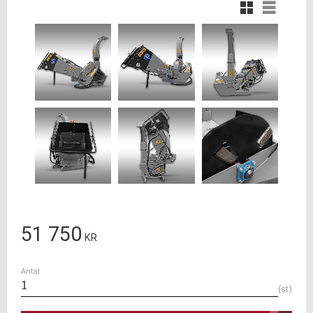
Rutnätsvy
Listvy
51 750
KR
Antal
st