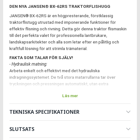
DEN NYA JANSEN® BX-62RS TRAKTORFLISHUGG
JANSEN® BX-62RS är en högpresterande, förstklassig
traktorflistugg utrustad med imponerande funktioner för
effektiv flisning och rivning. Detta gör denna traktor flismaskin
till det perfekta valet för professionella lantbrukare,
landskapsarkitekter och alla som letar efter en pålitlig och
kraftfull lösning för att strimla trämaterial.
FAKTA SOM TALAR FÖR SJÄLV!
- Hydraulisk matning:
Arbeta enkelt och effektivt med det hydrauliska
indragningssystemet. De två stora matarrullarna tar över
tryckningen och pressningen automatiskt, utan extra
ansträngning.
Läs mer
- Variabel matningshastighet:
Den steglöst justerbara hastigheten på matarvalsarna möjliggör
TEKNISKA SPECIFIKATIONER
anpassning till olika diametrar på det rivna materialet. Från små
till stora diametrar – allt är möjligt. Den maximala diametern på
materialet som ska rivas är 16,5 cm.
SLUTSATS
- Säker drift och kraftfull körning: