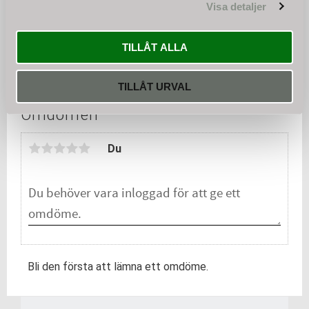
snabb leverans, sakkunnig
Visa detaljer
service, omedelbar
64 250
reservdelstillgänglighet,
KR
inget kundkonto behövs.
TILLÅT ALLA
KÖP
TILLÅT URVAL
Omdömen
Du
Bli den första att lämna ett omdöme.