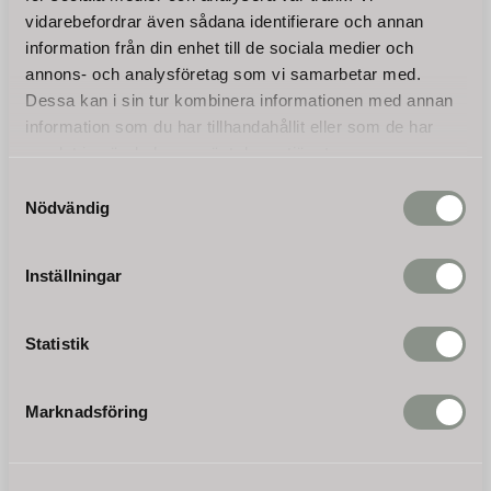
vidarebefordrar även sådana identifierare och annan
Även i denna storleksklass är
En väldig enkel, men
vår BX-42RS utrustad med
samtidigt tidseffektiv och
information från din enhet till de sociala medier och
imponerande funktioner som
kraftig flishugg. Maskinen
37 400
21 400
säkerställer effektiv flisning
levereras komplett med
annons- och analysföretag som vi samarbetar med.
KR
KR
och rivning.
kraftöverföringsaxel.
Dessa kan i sin tur kombinera informationen med annan
Motoreffekt på minst 30hk.
information som du har tillhandahållit eller som de har
KÖP
KÖP
samlat in när du har använt deras tjänster.
Samtyckesval
Nödvändig
Inställningar
Statistik
Flishugg /
Marknadsföring
kompostkvarn Jansen®
BX-92RS traktor
Billig frakt, trygg betalning,