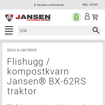
INKL. MOMS
SNABBA LEVERANSER
Meny
INGA AVGIFTER
SÄKRA BETALNINGAR
SKOG & LANTBRUK
Flishugg /
kompostkvarn
Jansen® BX-62RS
traktor