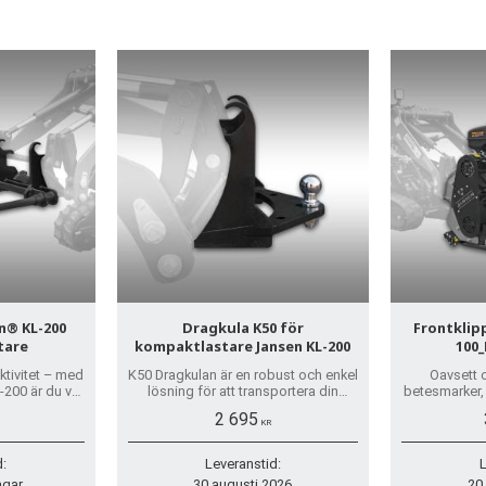
en® KL-200
Dragkula K50 för
Frontklip
tare
kompaktlastare Jansen KL-200
100_
ektivitet – med
K50 Dragkulan är en robust och enkel
Oavsett 
-200 är du väl
lösning för att transportera din
betesmarker, 
 utmaning!
släpvagn, vedklyv eller annan
buskar – B
2 695
utrustning.
terräng med lä
KR
d:
Leveranstid:
L
agar
30 augusti 2026
20