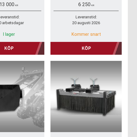
hållbart och kraftfullt
valfria tillbehör som är speciellt
13 000
6 250
märkbart förenklar ditt
utformade för att maximera din
KR
KR
arbete.
arbetsprestanda.
everanstid:
Leveranstid:
0 arbetsdagar
20 augusti 2026
I lager
Kommer snart
KÖP
KÖP