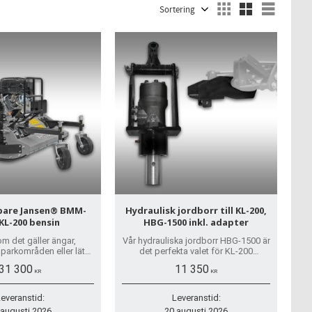
Välj sortering
Välj vi
pare Jansen® BMM-
Hydraulisk jordborr till KL-200,
KL-200 bensin
HBG-1500 inkl. adapter
om det gäller ängar,
Vår hydrauliska jordborr HBG-1500 är
parkområden eller lätta
det perfekta valet för KL-200
MM-100 bemästrar all
kompaktlastare och en idealisk
31 300
11 350
tthet och tillförlitlighet.
lösning för alla som behöver borra
KR
KR
exakta hål.
everanstid:
Leveranstid:
 augusti 2026
20 augusti 2026