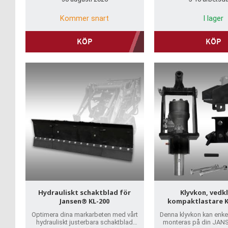
Kommer snart
I lager
KÖP
KÖP
Hydrauliskt schaktblad för
Klyvkon, vedkly
Jansen® KL-200
kompaktlastare K
Optimera dina markarbeten med vårt
Denna klyvkon kan enke
hydrauliskt justerbara schaktblad
monteras på din JAN