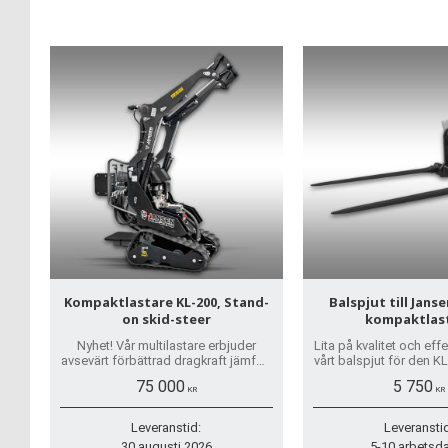
Kompaktlastare KL-200, Stand-
Balspjut till Jans
on skid-steer
kompaktlas
Nyhet! Vår multilastare erbjuder
Lita på kvalitet och eff
avsevärt förbättrad dragkraft jämfört
vårt balspjut för den KL
med traditionella varianter på hjul.
förberedd för varje
75 000
5 750
KR
KR
Leveranstid:
Leveransti
30 augusti 2026
5-10 arbetsd