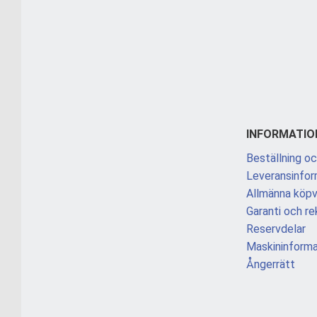
INFORMATIO
Beställning oc
Leveransinfor
Allmänna köpvi
Garanti och re
Reservdelar
Maskininforma
Ångerrätt