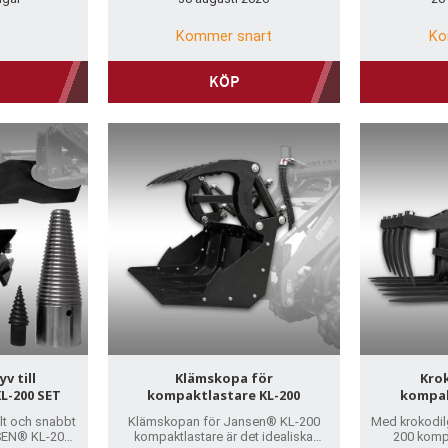
Kommer snart
Ko
KÖP
v till
Klämskopa för
Kro
L-200 SET
kompaktlastare KL-200
kompak
lt och snabbt
Klämskopan för Jansen® KL-200
Med krokodil
SEN® KL-200
kompaktlastare är det idealiska
200 kompa