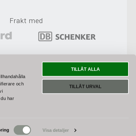
Frakt med
r bästa fraktsättet till dina varor.
TILLÅT ALLA
illhandahålla
ifierare och
TILLÅT URVAL
vi
 du har
ring
Visa detaljer