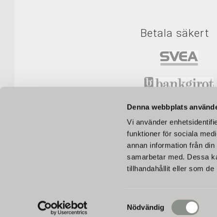
Betala säkert
Denna webbplats använde
Vi använder enhetsidentifie
funktioner för sociala medi
annan information från din
Betala tryggt med Svea Checkout, Swish 
samarbetar med. Dessa kan
tillhandahållit eller som d
Alla priser visas inklusive m
Samtyckesval
Nödvändig