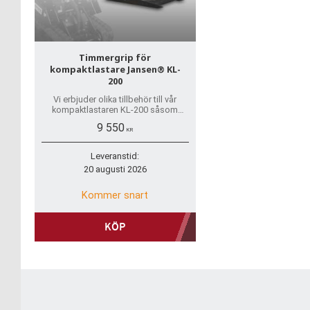
Timmergrip för
kompaktlastare Jansen® KL-
200
Vi erbjuder olika tillbehör till vår
kompaktlastaren KL-200 såsom
klämskopa, timmergrip, pallgaffel,
9 550
schaktblad, skopa
KR
Leveranstid:
20 augusti 2026
Kommer snart
KÖP