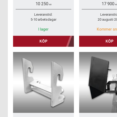
med en maximal arbetsbredd på 165
kompaktlastare och ga
10 250
17 900
cm.
säkert och effektivt s
KR
K
stockar.
Leveranstid:
Leveransti
5-10 arbetsdagar
20 augusti 2
I lager
Kommer sn
KÖP
KÖP