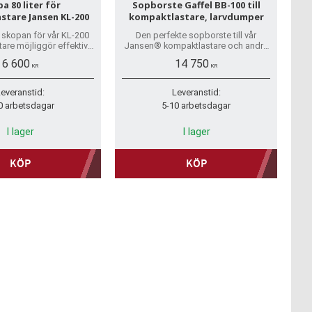
a 80 liter för
Sopborste Gaffel BB-100 till
stare Jansen KL-200
kompaktlastare, larvdumper
s skopan för vår KL-200
Den perfekte sopborste till vår
are möjliggör effektiv
Jansen® kompaktlastare och andra
ch lastning av material
transportfordon. Till privatperson
6 600
14 750
d, jord eller grus.
och företag, inger kundkonto
KR
KR
behövs.
everanstid:
Leveranstid:
0 arbetsdagar
5-10 arbetsdagar
I lager
I lager
KÖP
KÖP