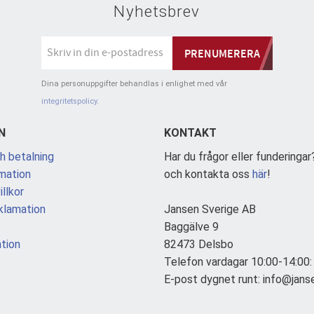
Nyhetsbrev
PRENUMERERA
Dina personuppgifter behandlas i enlighet med vår
integritetspolicy
.
N
KONTAKT
h betalning
Har du frågor eller funderingar
mation
och kontakta oss
här
!
llkor
klamation
Jansen Sverige AB
Baggälve 9
tion
82473 Delsbo
Telefon vardagar 10:00-14:00
E-post dygnet runt: info@jans