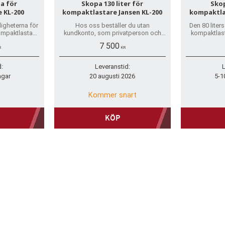
a för
Skopa 130 liter för
Skop
 KL-200
kompaktlastare Jansen KL-200
kompaktla
igheterna för
Hos oss beställer du utan
Den 80 liter
mpaktlastare
kundkonto, som privatperson och
kompaktlast
 speciellt
företag. Trygg betalning, snabb
flyttning o
7 500
aximera din
leverans, reservdelar på hyllan.
som san
R
KR
.
d:
Leveranstid:
L
agar
20 augusti 2026
5-1
Kommer snart
KÖP