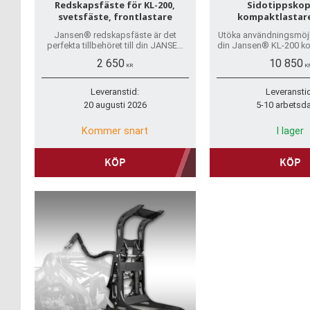
Redskapsfäste för KL-200,
Sidotippskop
svetsfäste, frontlastare
kompaktlastare
Jansen® redskapsfäste är det
Utöka användningsmöjl
perfekta tillbehöret till din JANSEN
din Jansen® KL-200 ko
KL-200 kompaktlastare för att
med våra tillbehör,
2 650
10 850
anpassa och eftermontera befintliga
utformade för att m
KR
K
redskap.
prestanda
Leveranstid:
Leveransti
20 augusti 2026
5-10 arbetsd
Kommer snart
I lager
KÖP
KÖP