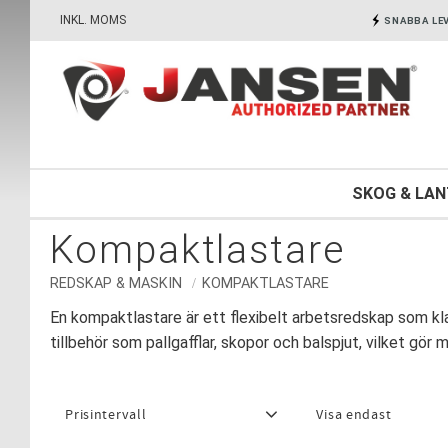
INKL. MOMS
SNABBA LE
SKOG & LA
Kompaktlastare
REDSKAP & MASKIN
KOMPAKTLASTARE
En kompaktlastare är ett flexibelt arbetsredskap som kla
tillbehör som pallgafflar, skopor och balspjut, vilket gör m
Prisintervall
Visa endast
2 650
75 000
Finns i lager
6