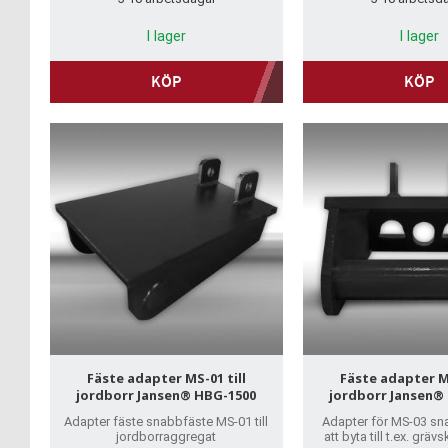
I lager
I lager
KÖP
KÖP
Fäste adapter MS-01 till
Fäste adapter MS
jordborr Jansen® HBG-1500
jordborr Jansen®
Adapter fäste snabbfäste MS-01 till
Adapter för MS-03 sn
jordborraggregat
att byta till t.ex. grä