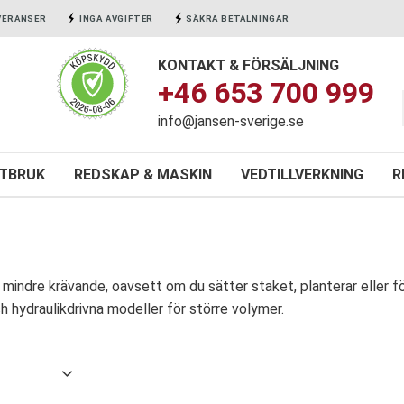
VERANSER
INGA AVGIFTER
SÄKRA BETALNINGAR
KONTAKT & FÖRSÄLJNING
+46 653 700 999
info@jansen-sverige.se
NTBRUK
REDSKAP & MASKIN
VEDTILLVERKNING
R
mindre krävande, oavsett om du sätter staket, planterar eller för
h hydraulikdrivna modeller för större volymer.