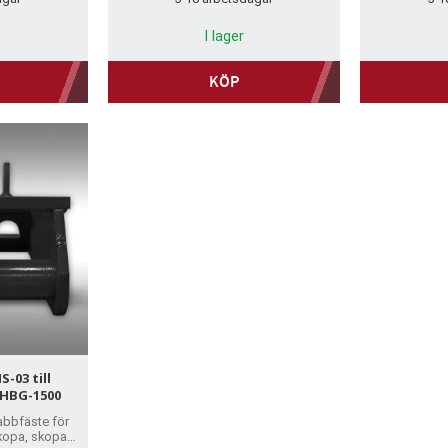
I lager
KÖP
-03 till
 HBG-1500
abbfäste för
vskopa, skopa