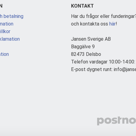
N
KONTAKT
h betalning
Har du frågor eller funderingar
mation
och kontakta oss
här
!
llkor
klamation
Jansen Sverige AB
Baggälve 9
tion
82473 Delsbo
Telefon vardagar 10:00-14:00
E-post dygnet runt: info@jans