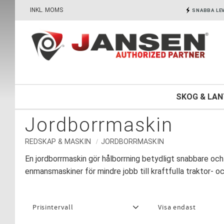
INKL. MOMS
SNABBA LE
SKOG & LA
Jordborrmaskin
REDSKAP & MASKIN
JORDBORRMASKIN
En jordborrmaskin gör hålborrning betydligt snabbare och 
enmansmaskiner för mindre jobb till kraftfulla traktor- oc
Prisintervall
Visa endast
2 650
29 950
Finns i lager
7