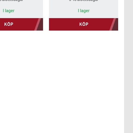
I lager
I lager
KÖP
KÖP