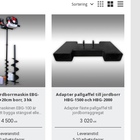
Välj sortering
Välj vi
rdborrmaskin EBG-
Adapter pallgaffel till jordborr
0+20cm borr, 3 hk
HBG-1500 och HBG-2000
askinen EBG-100 är
Adapter fäste pallgaffel till
att bygga stängsel eller
jordborraggregat
i kan leverera borrar med
4 500
3 020
, 250 och 300 mm.
KR
KR
everanstid:
Leveranstid:
0 arbetsdagar
5-10 arbetsdagar