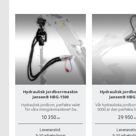
Hydraulisk jordborrmaskin
Hydraulisk jordb
Jansen® HBG-1500
Jansen® HBG
Hydraulisk jordborr, perfekta valet
Vår hydrauliska jordbo
för våra minigrävmaskiner! De
5000 är den perfekta 
hydrauliska borrar med storleken 150
ledad lastare eller t
10 350
29 950
till 600mm finns att köpa till i
frontlastar
KR
K
webbutiken.
Leveranstid:
Leveransti
5-10 arbetsdagar
5-10 arbetsd