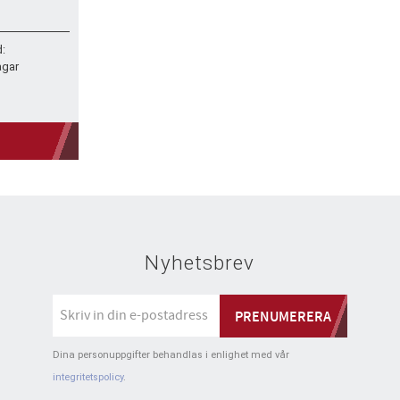
r på
stemet.
d:
agar
Nyhetsbrev
PRENUMERERA
Dina personuppgifter behandlas i enlighet med vår
integritetspolicy
.