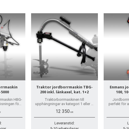
orrmaskin
Traktor jordborrmaskin TBG-
Enmans jo
-5000
200 inkl. länkaxel, kat. 1+2
100, 1
rrmaskin HBG-
Traktorborrmaskinen till
Jordborrm
lösningen för
upphängningar av kategori 1 eller 2.
perfekt för 
raktorer med
Kan levereras med 150 mm, 225 mm,
lekplatser. V
12 350
e.
300 mm 450 mm och 600 mm
80, 150
R
KR
diameter borrar.
d:
Leveranstid:
L
agar
5-10 arbetsdagar
5-1