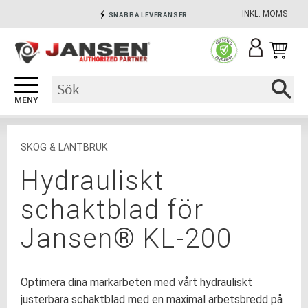
INKL. MOMS
SNABBA LEVERANSER
Meny
INGA AVGIFTER
SÄKRA BETALNINGAR
SKOG & LANTBRUK
Hydrauliskt
schaktblad för
Jansen® KL-200
Optimera dina markarbeten med vårt hydrauliskt
justerbara schaktblad med en maximal arbetsbredd på