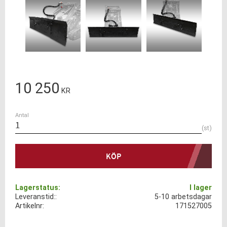
10 250
KR
Antal
st
KÖP
Lagerstatus
I lager
Leveranstid:
5-10 arbetsdagar
Artikelnr
171527005