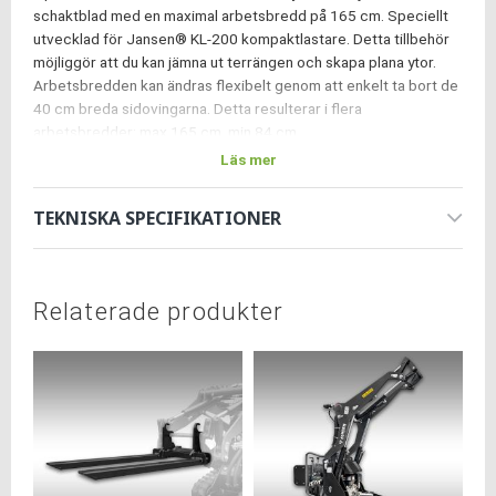
schaktblad med en maximal arbetsbredd på 165 cm. Speciellt
utvecklad för Jansen® KL-200 kompaktlastare. Detta tillbehör
möjliggör att du kan jämna ut terrängen och skapa plana ytor.
Arbetsbredden kan ändras flexibelt genom att enkelt ta bort de
40 cm breda sidovingarna. Detta resulterar i flera
arbetsbredder: max 165 cm, min 84 cm.
Läs mer
Schaktbladet har robust konstruktion och är lätt att använda,
vilket gör det idealiskt för byggarbetsplatser,
landskapsarkitektur och jordbruksapplikationer. Med variabla
TEKNISKA SPECIFIKATIONER
justeringsmöjligheter och en effektiv arbetsbredd på 165 cm
säkerställer den konsekventa resultat och betydande
tidsbesparingar på arbetet.
Relaterade produkter
Lita på kvalitet och effektivitet – med vårt schaktblad för
Jansen® KL-200 är du väl förberedd för varje utmaning!
Kontakta oss
här
för ett setpris när du önskar beställa flera
tillbehör!