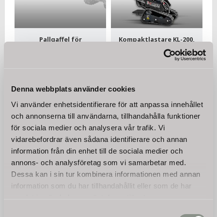
Pallgaffel för
Kompaktlastare KL-200,
kompaktlastare KL-200
Stand-on skid-steer
Utöka kapaciteten hos din
Nyhet! Vår multilastare
Jansen® KL-200
erbjuder avsevärt förbättrad
kompaktlastare med våra
dragkraft jämfört med
6 250
75 000
valfria tillbehör som är
traditionella varianter på hjul.
KR
KR
Denna webbplats använder cookies
speciellt utformade för att
maximera din
Vi använder enhetsidentifierare för att anpassa innehållet
arbetsprestanda.
KÖP
KÖP
och annonserna till användarna, tillhandahålla funktioner
för sociala medier och analysera vår trafik. Vi
vidarebefordrar även sådana identifierare och annan
information från din enhet till de sociala medier och
annons- och analysföretag som vi samarbetar med.
Dessa kan i sin tur kombinera informationen med annan
information som du har tillhandahållit eller som de har
samlat in när du har använt deras tjänster.
Samtyckesval