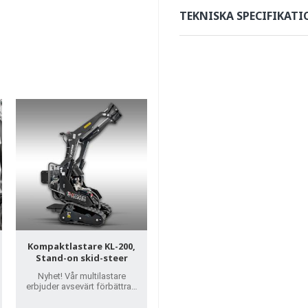
Maximera effektiviteten hos 
TEKNISKA SPECIFIKATI
efter dina specifika behov.
Kontakta oss
här
för ett setp
Kompaktlastare KL-200,
Stand-on skid-steer
Nyhet! Vår multilastare
erbjuder avsevärt förbättrad
dragkraft jämfört med
traditionella varianter på hjul.