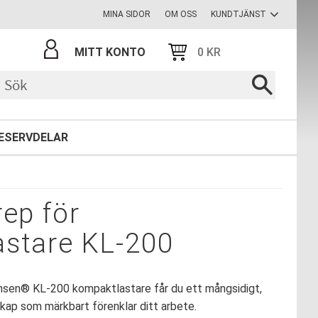
MINA SIDOR
OM OSS
KUNDTJÄNST
MITT KONTO
0
KR
ESERVDELAR
rep för
stare KL-200
ansen® KL-200 kompaktlastare får du ett mångsidigt,
dskap som märkbart förenklar ditt arbete.