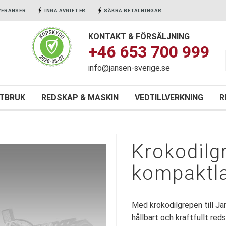
VERANSER
INGA AVGIFTER
SÄKRA BETALNINGAR
KONTAKT & FÖRSÄLJNING
+46 653 700 999
info@jansen-sverige.se
NTBRUK
REDSKAP & MASKIN
VEDTILLVERKNING
R
Krokodilg
kompaktla
Med krokodilgrepen till J
hållbart och kraftfullt re