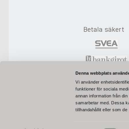
Betala säkert
Denna webbplats använde
Vi använder enhetsidentifie
funktioner för sociala medi
annan information från din
Betala tryggt med Svea Checkout, Swish 
samarbetar med. Dessa kan
tillhandahållit eller som d
Alla priser visas inklusive m