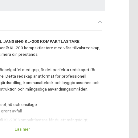
LL JANSEN® KL-200 KOMPAKTLASTARE
sen® KL-200 kompaktlastare med våra tillvalsredskap,
ximera din prestanda:
ödselgaffel med grip, är det perfekta redskapet för
. Detta redskap är utformat för professionell
ädgårdsodling, kommunalteknik och byggbranschen och
nstruktion och mångsidiga användningsområden.
sel, hö och ensilage
 grönt avfall
n® KL-200 kompaktlastare får du ett mångsidigt,
 som märkbart förenklar ditt arbete och ökar din
Läs mer