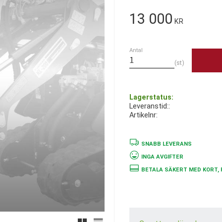
13 000
KR
Antal
st
Lagerstatus
Leveranstid:
Artikelnr
SNABB LEVERANS
INGA AVGIFTER
BETALA SÄKERT MED KORT, 
Rutnätsvy
Listvy