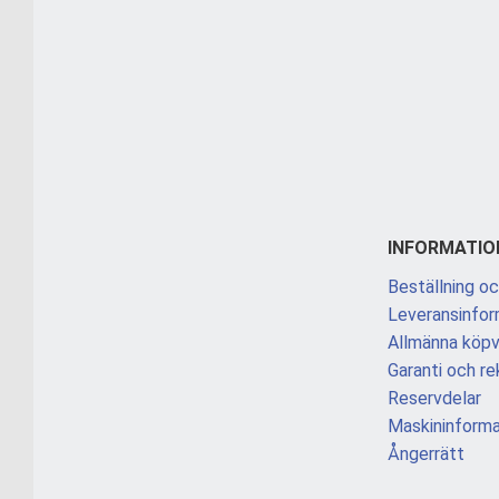
INFORMATIO
Beställning oc
Leveransinfor
Allmänna köpvi
Garanti och re
Reservdelar
Maskininforma
Ångerrätt