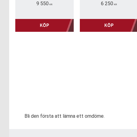
såsom klämskopa,
9 550
6 250
timmergrip, pallgaffel,
KR
KR
schaktblad, skopa
KÖP
KÖP
Bli den första att lämna ett omdöme.