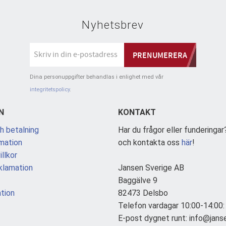
Nyhetsbrev
PRENUMERERA
Dina personuppgifter behandlas i enlighet med vår
integritetspolicy
.
N
KONTAKT
h betalning
Har du frågor eller funderingar
mation
och kontakta oss
här
!
llkor
klamation
Jansen Sverige AB
Baggälve 9
tion
82473 Delsbo
Telefon vardagar 10:00-14:00
E-post dygnet runt: info@jans