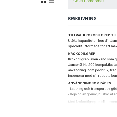
Ge ett omdöme!
BESKRIVNING
TILLVAL KROKODILGREP TI
Utöka kapaciteten hos din Jan
speciellt utformade för att ma
KROKODILGREP
Krokodilgrep, även känd som g
Jansen® KL-200 kompaktlastare
användning inom jordbruk, tr
imponerar med sin robusta ko
ANVÄNDNINGSOMRÅDEN
- Lastning och transport av göd
- Röjning av grenar, buskar eller
Med krokodilgrepen till Janse
hållbart och kraftfullt redskap
produktivitet.