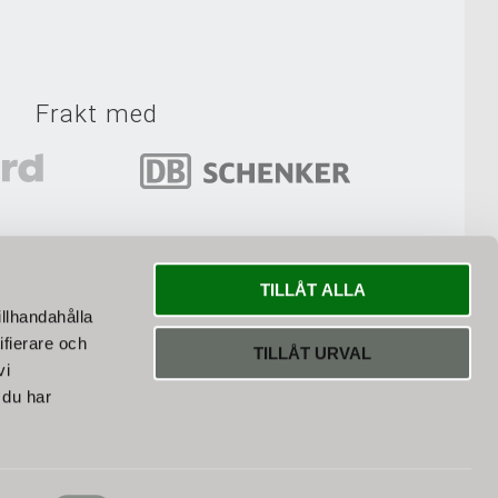
Frakt med
r bästa fraktsättet till dina varor.
TILLÅT ALLA
illhandahålla
ifierare och
TILLÅT URVAL
vi
 du har