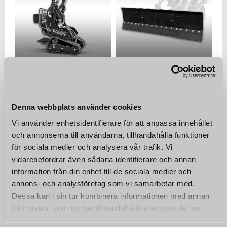
Kompaktlastare KL-200,
Hydrauliskt schaktblad
Stand-on skid-steer
för Jansen® KL-200
Nyhet! Vår multilastare
Optimera dina markarbeten
erbjuder avsevärt förbättrad
med vårt hydrauliskt
dragkraft jämfört med
justerbara schaktblad med
Denna webbplats använder cookies
75 000
10 250
traditionella varianter på hjul.
en maximal arbetsbredd på
KR
KR
165 cm.
Vi använder enhetsidentifierare för att anpassa innehållet
och annonserna till användarna, tillhandahålla funktioner
KÖP
KÖP
för sociala medier och analysera vår trafik. Vi
vidarebefordrar även sådana identifierare och annan
information från din enhet till de sociala medier och
annons- och analysföretag som vi samarbetar med.
Dessa kan i sin tur kombinera informationen med annan
information som du har tillhandahållit eller som de har
samlat in när du har använt deras tjänster.