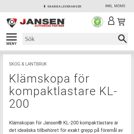
INKL. MOMS
SNABBA LEVERANSER
Meny
INGA AVGIFTER
SÄKRA BETALNINGAR
SKOG & LANTBRUK
Klämskopa för
kompaktlastare KL-
200
Klämskopan för Jansen® KL-200 kompaktlastare är
det idealiska tillbehöret för exakt grepp på föremål av