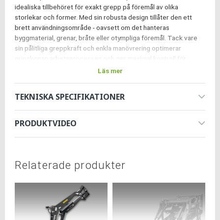
idealiska tillbehöret för exakt grepp på föremål av olika
storlekar och former. Med sin robusta design tillåter den ett
brett användningsområde - oavsett om det hanteras
byggmaterial, grenar, bråte eller otympliga föremål. Tack vare
sin pålitliga greppkraft och enkla manövrering optimerar
gripskopan arbetsprocessen och ger maximal kontroll för
krävande uppgifter.
Läs mer
Maximera effektiviteten hos din Jansen® kompaktlastare KL-
200 och anpassa den efter dina specifika behov.
TEKNISKA SPECIFIKATIONER
Kontakta oss
här
för ett setpris när du önskar beställa
samtidigt med grävaren eller flera tillbehör!
PRODUKTVIDEO
Relaterade produkter