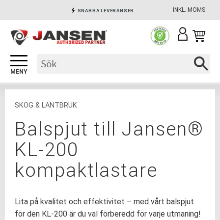
INKL. MOMS
SNABBA LEVERANSER
Meny
INGA AVGIFTER
SÄKRA BETALNINGAR
SKOG & LANTBRUK
Balspjut till Jansen®
KL-200
kompaktlastare
Lita på kvalitet och effektivitet – med vårt balspjut
för den KL-200 är du väl förberedd för varje utmaning!