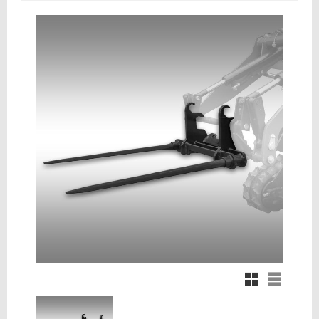
Rutnätsvy
Listvy