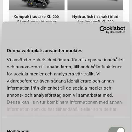
Kompaktlastare KL-200,
Hydrauliskt schaktblad
Stand-on skid-steer
för Jansen® KL-200
Nyhet! Vår multilastare
Optimera dina markarbeten
erbjuder avsevärt förbättrad
med vårt hydrauliskt
dragkraft jämfört med
justerbara schaktblad med
75 000
10 250
traditionella varianter på hjul.
en maximal arbetsbredd på
KR
KR
165 cm.
Denna webbplats använder cookies
Vi använder enhetsidentifierare för att anpassa innehållet
KÖP
KÖP
och annonserna till användarna, tillhandahålla funktioner
för sociala medier och analysera vår trafik. Vi
vidarebefordrar även sådana identifierare och annan
information från din enhet till de sociala medier och
annons- och analysföretag som vi samarbetar med.
Dessa kan i sin tur kombinera informationen med annan
information som du har tillhandahållit eller som de har
samlat in när du har använt deras tjänster.
Samtyckesval
Nödvändig