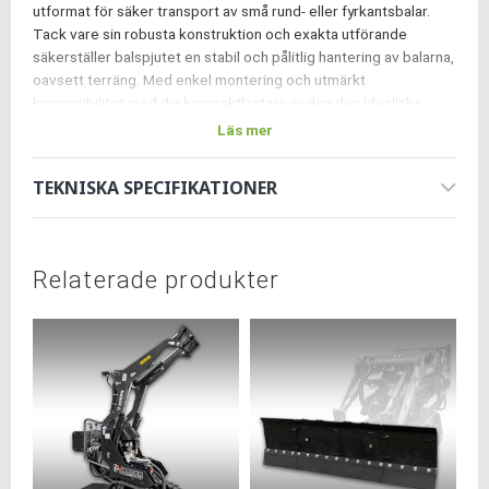
utformat för säker transport av små rund- eller fyrkantsbalar.
Tack vare sin robusta konstruktion och exakta utförande
säkerställer balspjutet en stabil och pålitlig hantering av balarna,
oavsett terräng. Med enkel montering och utmärkt
kompatibilitet med din kompaktlastare är den den idealiska
lösningen för jordbruk och trädgårdsarbete. Öka din effektivitet
Läs mer
och säkerhet vid transport av balar - balspjutet är din perfekta
partner!
TEKNISKA SPECIFIKATIONER
Lita på kvalitet och effektivitet – med vårt balspjut för Jansen®
KL-200 är du väl förberedd för varje utmaning!
Kontakta oss
här
för ett setpris när du önskar beställa flera
Relaterade produkter
tillbehör!