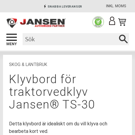
INKL. MOMS
SNABBA LEVERANSER
Meny
INGA AVGIFTER
SÄKRA BETALNINGAR
SKOG & LANTBRUK
Klyvbord för
traktorvedklyv
Jansen® TS-30
Detta klyvbord är idealiskt om du vill klyva och
bearbeta kort ved.