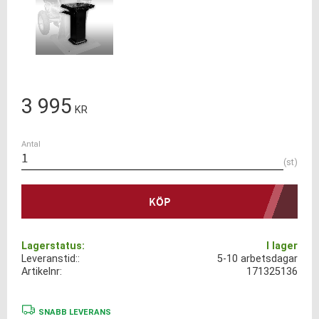
3 995
KR
Antal
st
KÖP
Lagerstatus
I lager
Leveranstid:
5-10 arbetsdagar
Artikelnr
171325136
SNABB LEVERANS