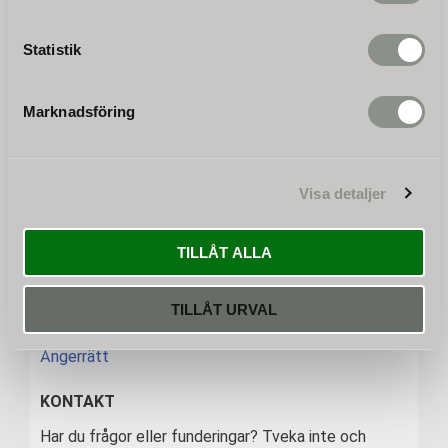
Statistik
PRENUMERERA
Marknadsföring
Dina personuppgifter behandlas i enlighet med vår
integritetspolicy
.
INFORMATION
Visa detaljer
Beställning och betalning
Leveransinformation
TILLÅT ALLA
Allmänna köpvillkor
Garanti och reklamation
Reservdelar
TILLÅT URVAL
Maskininformation
Ångerrätt
KONTAKT
Har du frågor eller funderingar? Tveka inte och