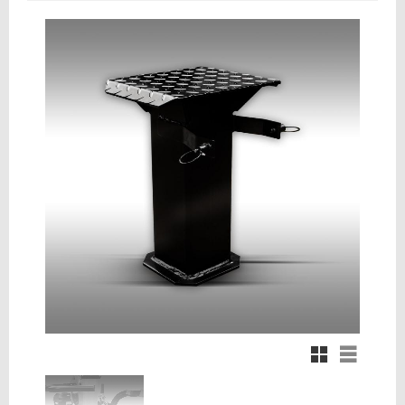
Rutnätsvy
Listvy