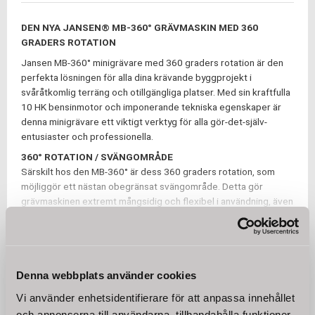
DEN NYA JANSEN® MB-360° GRÄVMASKIN MED 360
GRADERS ROTATION
Jansen MB-360° minigrävare med 360 graders rotation är den
perfekta lösningen för alla dina krävande byggprojekt i
svåråtkomlig terräng och otillgängliga platser. Med sin kraftfulla
10 HK bensinmotor och imponerande tekniska egenskaper är
denna minigrävare ett viktigt verktyg för alla gör-det-själv-
entusiaster och professionella.
360° ROTATION / SVÄNGOMRÅDE
Särskilt hos den MB-360° är dess 360 graders rotation, som
möjliggör ett nästan obegränsat svängområde. Detta gör
grävmaskinen extremt mångsidig och flexibel i användning, även
i de mest krävande terrängförhållanden.
Läs mer
IDEAL FÖR SVÅRT TILLGÄNGLIGA PLATSER
Denna
grävmaskin har utformats speciellt för att fungera lätt i områden
TEKNISKA SPECIFIKATIONER
som är otillgängliga för konventionella byggmaskiner. Sumpig
Denna webbplats använder cookies
eller bergig terräng är inte längre ett hinder för vår MB-360°. Du
kommer att bli imponerad av dess robusthet och prestanda.
Vi använder enhetsidentifierare för att anpassa innehållet
VALFRIA TILLBEHÖR
Jansen MB-360° är utrustad med en avtagbar dragstång med
och annonserna till användarna, tillhandahålla funktioner