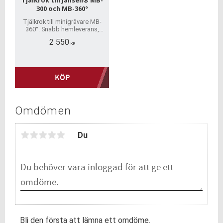
300 och MB-360°
Tjälkrok till minigrävare MB-
360°. Snabb hemleverans,
inga dolda avgifter, trygg
2 550
betalning, alla reservdelar
KR
tillgängliga.
KÖP
Omdömen
Du
Bli den första att lämna ett omdöme.