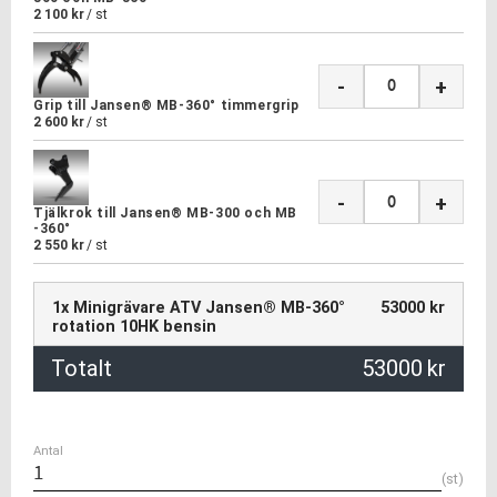
2 100
kr
/
st
-
+
Grip till Jansen® MB-360° timmergrip
2 600
kr
/
st
-
+
Tjälkrok till Jansen® MB-300 och MB
-360°
2 550
kr
/
st
1x Minigrävare ATV Jansen® MB-360°
53000 kr
rotation 10HK bensin
Totalt
53000
kr
Antal
st