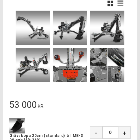
Rutnätsvy
Listvy
53 000
KR
-
+
Grävskopa 20cm (standard) till MB-3