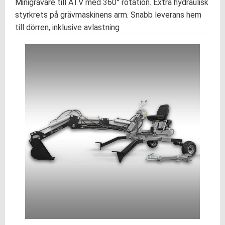
Minigrävare till ATV med 360° rotation. Extra hydraulisk
styrkrets på grävmaskinens arm. Snabb leverans hem
till dörren, inklusive avlastning