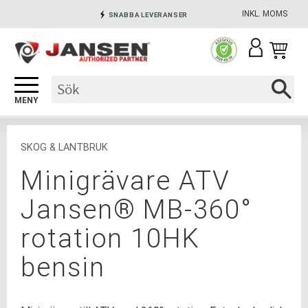
INKL. MOMS
SNABBA LEVERANSER
Meny
INGA AVGIFTER
SÄKRA BETALNINGAR
SKOG & LANTBRUK
Minigrävare ATV
Jansen® MB-360°
rotation 10HK
bensin