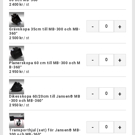
00 och MB-360°​
2 400
kr
/
st
-
+
Grävskopa 35cm till MB-300 och MB-
360°​​
2 500
kr
/
st
-
+
Planerskopa 60 cm till MB-300 och M
B-360°
2 950
kr
/
st
-
+
Dikesskopa 60/20cm till Jansen® MB
-300 och MB-360°
2 950
kr
/
st
-
+
Transporthjul (set) för Jansen® MB-
300 och MB-360°​​