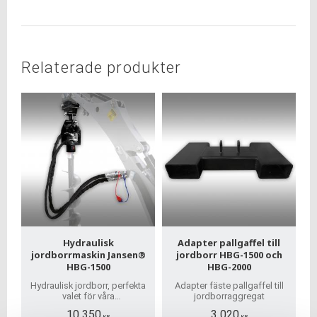
Relaterade produkter
Hydraulisk
Adapter pallgaffel till
jordborrmaskin Jansen®
jordborr HBG-1500 och
HBG-1500
HBG-2000
Hydraulisk jordborr, perfekta
Adapter fäste pallgaffel till
valet för våra
jordborraggregat
minigrävmaskiner! De
10 350
3 020
KR
KR