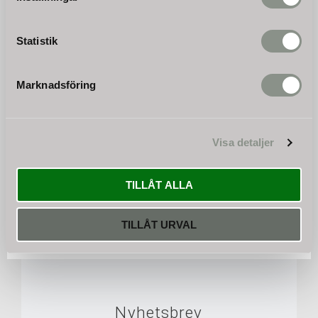
KÖP
Statistik
Omdömen
Marknadsföring
Du
Visa detaljer
TILLÅT ALLA
TILLÅT URVAL
Bli den första att lämna ett omdöme.
Nyhetsbrev