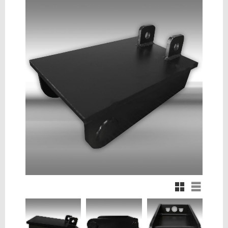
Rutnätsvy
Listvy