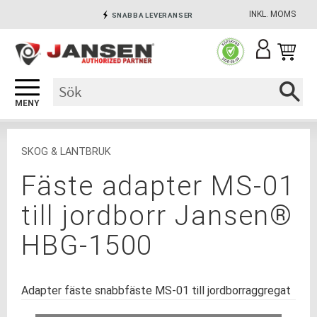
INKL. MOMS
SNABBA LEVERANSER
Meny
INGA AVGIFTER
SÄKRA BETALNINGAR
SKOG & LANTBRUK
Fäste adapter MS-01
till jordborr Jansen®
HBG-1500
Adapter fäste snabbfäste MS-01 till jordborraggregat