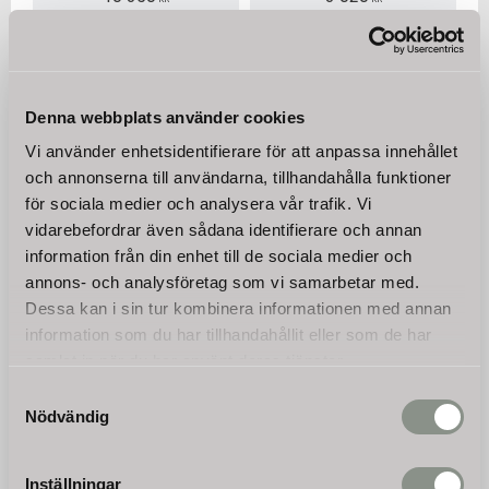
hydrauliska borrar med
storleken 150 till 600mm
finns att köpa till i
webbutiken.
KÖP
KÖP
Denna webbplats använder cookies
Vi använder enhetsidentifierare för att anpassa innehållet
och annonserna till användarna, tillhandahålla funktioner
för sociala medier och analysera vår trafik. Vi
vidarebefordrar även sådana identifierare och annan
information från din enhet till de sociala medier och
annons- och analysföretag som vi samarbetar med.
Dessa kan i sin tur kombinera informationen med annan
information som du har tillhandahållit eller som de har
Adapter till hydraulisk
borr HBG-1500 för MB-
samlat in när du har använt deras tjänster.
800
Samtyckesval
Maximera effektiviteten hos
Nödvändig
din Jansen® MB-800
minigrävmaskin och anpassa
2 250
den efter dina specifika
KR
behov.
Inställningar