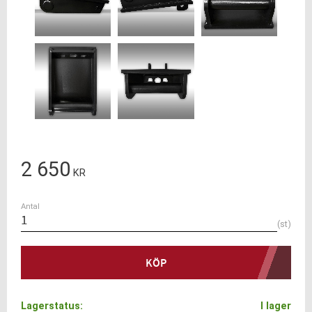
2 650
KR
Antal
st
KÖP
Lagerstatus
I lager