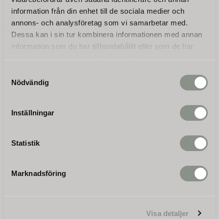
hemleverans, inga dolda
har denna dubbelverkande
25 350
25 350
information från din enhet till de sociala medier och
avgifter. Reservdelar finns på
vedklyv vidareutvecklats med
KR
KR
lager.
praktiska förbättringar.
annons- och analysföretag som vi samarbetar med.
Dessa kan i sin tur kombinera informationen med annan
KÖP
KÖP
information som du har tillhandahållit eller som de har
samlat in när du har använt deras tjänster.
Samtyckesval
Nödvändig
Inställningar
Statistik
Vedklyv HS-22A62K
kombi, bensin + el, 22T,
Marknadsföring
62cm
Vedklyv 22T, 62 cm, 6,5 hk
kombi bensin och elmotor,
horisontellt och vertikalt.
28 250
Visa detaljer
Snabb leverans och inga
KR