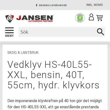
INKL. MOMS
SNABBA LEVERANSER
Meny
INGA AVGIFTER
SÄKRA BETALNINGAR
SKOG & LANTBRUK
Vedklyv HS-40L55-
XXL, bensin, 40T,
55cm, hydr. klyvkors
Den imponerande klyvkraften på 40 ton gör det möjligt
för den HS-40L55-XXL att ge enastående prestanda