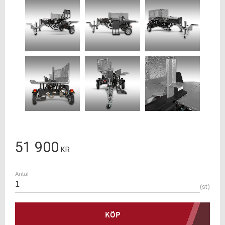
51 900
KR
Antal
st
KÖP