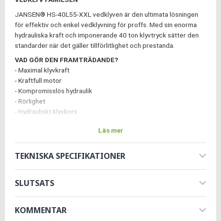
JANSEN® HS-40L55-XXL vedklyven är den ultimata lösningen
för effektiv och enkel vedklyvning för proffs. Med sin enorma
hydrauliska kraft och imponerande 40 ton klyvtryck sätter den
standarder när det gäller tillförlitlighet och prestanda.
VAD GÖR DEN FRAMTRÄDANDE?
- Maximal klyvkraft
- Kraftfull motor
- Kompromisslös hydraulik
- Rörlighet
- Hydrauliskt klyvkors
- Stocklyft
Läs mer
- Uppsamlingsbord
FAKTA SOM TALAR FÖR SIG SJÄLV!
TEKNISKA SPECIFIKATIONER
Med en imponerande maximal klyvkraft på 40 ton klarar denna
vedkombi enkelt även det hårdaste virket med en längd på 200-
550 mm och en diameter på 150-400 mm. Vedklyven drivs av en
SLUTSATS
robust 13,5 HK bensinmotor från Briggs & Stratton med ett
slagvolym på 420 cm³, vilket säkerställer pålitlig prestanda och
KOMMENTAR
lång livslängd. Det maximala hydraultrycket på 240 bar
säkerställer konstant och kraftfull klyvprestanda.