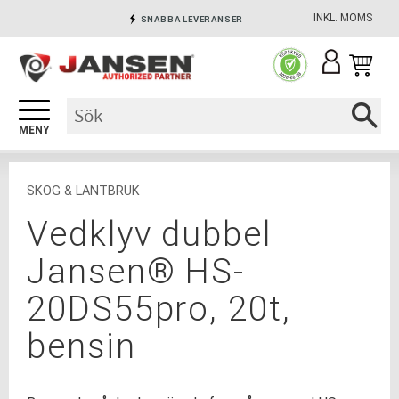
INKL. MOMS
SNABBA LEVERANSER
Meny
INGA AVGIFTER
SÄKRA BETALNINGAR
SKOG & LANTBRUK
Vedklyv dubbel
Jansen® HS-
20DS55pro, 20t,
bensin