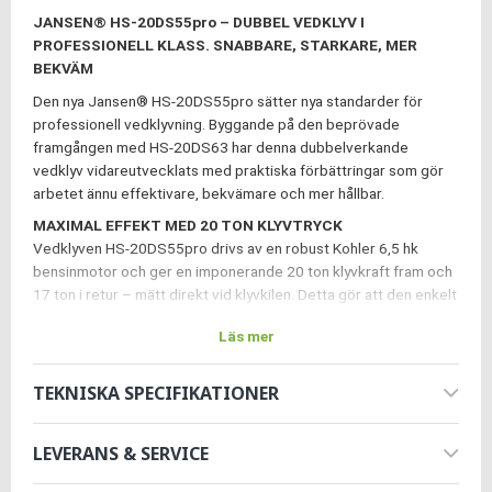
JANSEN® HS-20DS55pro – DUBBEL VEDKLYV I
PROFESSIONELL KLASS. SNABBARE, STARKARE, MER
BEKVÄM
Den nya Jansen® HS-20DS55pro sätter nya standarder för
professionell vedklyvning. Byggande på den beprövade
framgången med HS-20DS63 har denna dubbelverkande
vedklyv vidareutvecklats med praktiska förbättringar som gör
arbetet ännu effektivare, bekvämare och mer hållbar.
MAXIMAL EFFEKT MED 20 TON KLYVTRYCK
Vedklyven HS-20DS55pro drivs av en robust Kohler 6,5 hk
bensinmotor och ger en imponerande 20 ton klyvkraft fram och
17 ton i retur – mätt direkt vid klyvkilen. Detta gör att den enkelt
kan hantera även hårt eller kvistigt trä – med kontinuerlig kraft i
Läs mer
båda riktningarna.
DUBBEL KLYVNING FRAMÅT OCH TILLBAKA – FÖR DUBBEL
TEKNISKA SPECIFIKATIONER
EFFEKTIVITET
Dubbelklyvmekanismen möjliggör kontinuerlig drift utan
väntetider. Klyv mer ved på kortare tid – med en förbättrad
LEVERANS & SERVICE
arbetscykel på endast cirka 6 sekunder per slag!