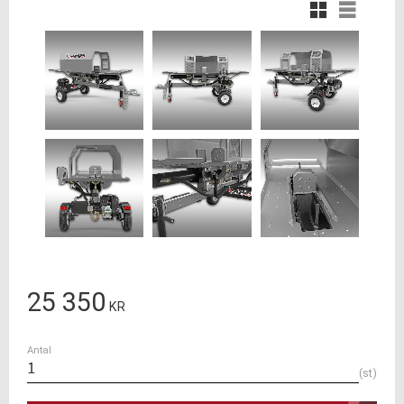
Rutnätsvy
Listvy
25 350
KR
Antal
st