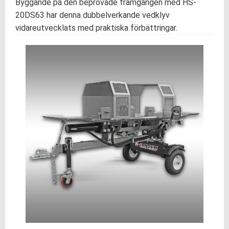
Byggande på den beprövade framgången med HS-
20DS63 har denna dubbelverkande vedklyv
vidareutvecklats med praktiska förbättringar.