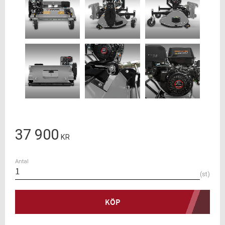
37 900
KR
Antal
st
KÖP