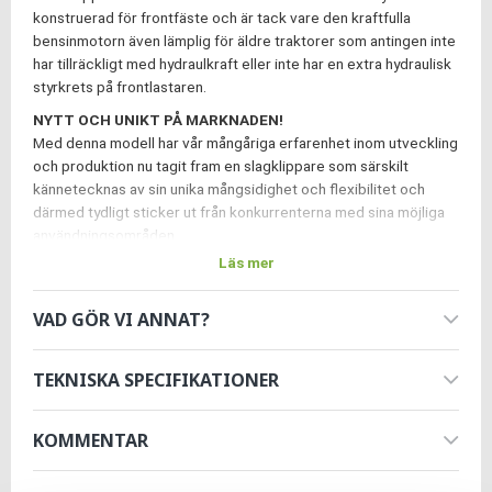
konstruerad för frontfäste och är tack vare den kraftfulla
bensinmotorn även lämplig för äldre traktorer som antingen inte
har tillräckligt med hydraulkraft eller inte har en extra hydraulisk
styrkrets på frontlastaren.
NYTT OCH UNIKT PÅ MARKNADEN!
Med denna modell har vår mångåriga erfarenhet inom utveckling
och produktion nu tagit fram en slagklippare som särskilt
kännetecknas av sin unika mångsidighet och flexibilitet och
därmed tydligt sticker ut från konkurrenterna med sina möjliga
användningsområden.
Läs mer
Jansen BMM-130 frontklippare är designad för frontmontering
och används inom jordbruket, på privat mark eller i kommuner.
VAD GÖR VI ANNAT?
Tack vare den bensindrivna drivningen kan denna gräsklippare
användas universellt och lämpar sig därför även för montering
TEKNISKA SPECIFIKATIONER
på lantbrukslastare, hjullastare, kommunala fordon och mycket
mer.
Den kan användas flexibelt och är särskilt lämplig för
skötsel av betesmarker, ängar och grönområden med gräs,
KOMMENTAR
buskar och små grenar.
FUNKTIONER