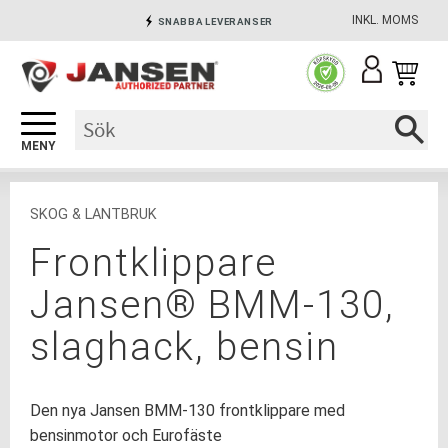
INKL. MOMS
SNABBA LEVERANSER
Meny
INGA AVGIFTER
SÄKRA BETALNINGAR
SKOG & LANTBRUK
Frontklippare
Jansen® BMM-130,
slaghack, bensin
Den nya Jansen BMM-130 frontklippare med
bensinmotor och Eurofäste