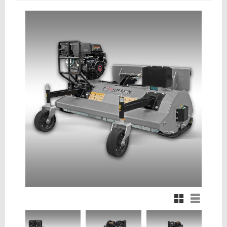
Rutnätsvy
Listvy