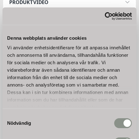
PRODUKTVIDEO
128 cm klippbredd
22 specialhärdade hammarknivar som väger 350 g
Stabila löp- och styrhjul framtill
Dubbel spiralrotor för särskilt jämn gång och lång livslängd med
Relaterade produkter
betydligt mindre ansträngning
Denna webbplats använder cookies
Vi använder enhetsidentifierare för att anpassa innehållet
och annonserna till användarna, tillhandahålla funktioner
för sociala medier och analysera vår trafik. Vi
vidarebefordrar även sådana identifierare och annan
information från din enhet till de sociala medier och
Dessutom är slagklipparen utrustad med en tung rulle bak.
annons- och analysföretag som vi samarbetar med.
Pendelupphängda, galvaniserade lameller på gräsklipparens
Dessa kan i sin tur kombinera informationen med annan
framsida förhindrar att stenar etc. tränger ut.
information som du har tillhandahållit eller som de har
Hydraulisk
Hydraulisk
samlat in när du har använt deras tjänster.
frontklippare Jansen®
frontklippare Jansen®
HMM-130, slaghack
HMM-170, slaghack
Samtyckesval
Nödvändig
Tack vare sin hydrauliska
Slaghacken kan användas
drivning kan den användas
utmärkt som gräsklippare
flexibelt och är särskilt
och traktorgräsklippare och
36 250
37 400
lämplig för att underhålla
är särskilt lämplig för
KR
KR