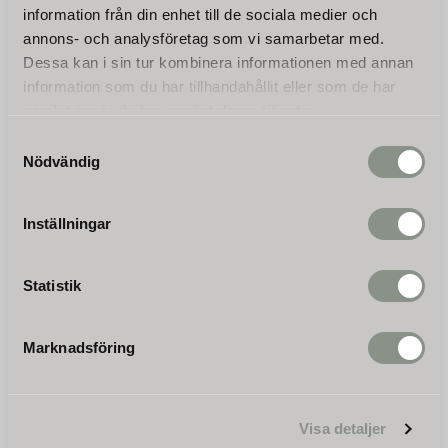
36 250
69 550
lämplig för att underhålla
tillförlitlighet i professionella
KR
KR
information från din enhet till de sociala medier och
betesmarker, ängar och
tillämpningar.
annons- och analysföretag som vi samarbetar med.
grönområden med gräs,
Dessa kan i sin tur kombinera informationen med annan
KÖP
KÖP
information som du har tillhandahållit eller som de har
samlat in när du har använt deras tjänster.
Samtyckesval
Nödvändig
Inställningar
Statistik
Slaghack Jansen® EFGC-
175 cm, betesputs
Marknadsföring
Speciellt robust konstruerade
betesputs. Klippbredd 172
cm och drivs med
kraftöverföringsaxel som
24 750
ingår i leveransen
KR
Visa detaljer