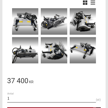
Rutnätsvy
Listvy
37 400
KR
Antal
st