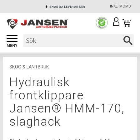
INKL. MOMS
SNABBA LEVERANSER
Meny
INGA AVGIFTER
SÄKRA BETALNINGAR
SKOG & LANTBRUK
Hydraulisk
frontklippare
Jansen® HMM-170,
slaghack