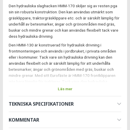
Den hydrauliska slaghacken HMM-170 skiljer sig av resten pga
sin sin robusta konstruktion.
Den kan användas utmärkt som
gräsklippare, traktorgräsklippare etc. och är särskilt lämplig för
underhåll av betesmarker, ängar och grönområden med gräs,
buskar och mindre grenar och kan användas flexibelt tack vare
dess hydrauliska drivning.
Den HMM-130 är konstruerad för hydraulisk drivning i
frontmonteringen och används i jordbruket, i privata områden
eller i kommuner. Tack vare sin hydrauliska drivning kan den
användas flexibelt och är särskilt lämplig för att underhålla
betesmarker, ängar och grönområden med gräs, buskar och
mindre grenar. Med sitt Eurofäste är HMM-170 frontklipparen
inte bara lämplig för traktorer. Tack vare den hydrauliska
drivenheten kan denna gräsklippare användas universellt och
Läs mer
kan därför fästas på lantbrukslastare, hjullastare, kommunala
fordon och mycket mer. De 28 speciellt härdade, 350 g tunga
TEKNISKA SPECIFIKATIONER
hammarslagor strimlar klipporna till ett minimum. Även mycket
högt gräs, buskigt eller halm är inga problem med denna
gräsklippare! Det spiralformade arrangemanget av slagorna
KOMMENTAR
säkerställer också en idealisk sugeffekt, bättre kraftfördelning