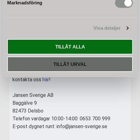
Marknadsföring
Leveransinformation
Allmänna köpvillkor
Garanti och reklamation
Visa detaljer
Reservdelar
Maskininformation
Ångerrätt
TILLÅT ALLA
KONTAKT
TILLÅT URVAL
Har du frågor eller funderingar? Tveka inte och
kontakta oss
här
!
Jansen Sverige AB
Baggälve 9
82473 Delsbo
Telefon vardagar 10:00-14:00: 0653 700 999
E-post dygnet runt: info@jansen-sverige.se