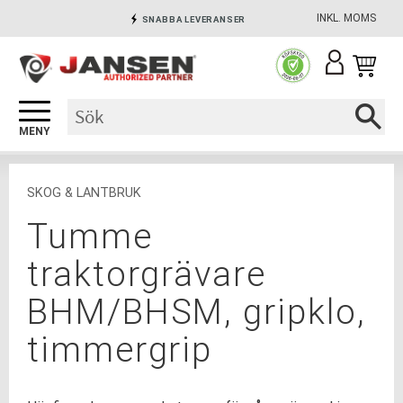
INKL. MOMS
SNABBA LEVERANSER
Meny
INGA AVGIFTER
SÄKRA BETALNINGAR
SKOG & LANTBRUK
Tumme
traktorgrävare
BHM/BHSM, gripklo,
timmergrip