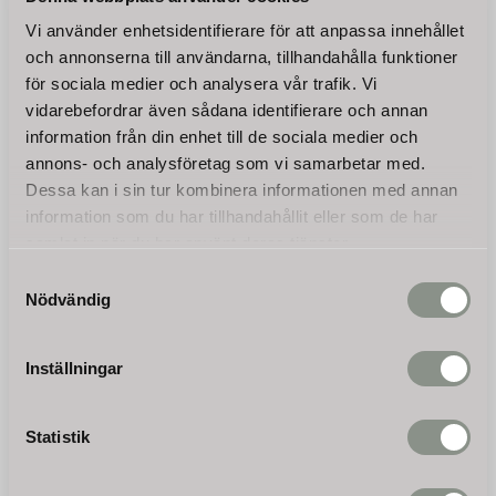
Vi använder enhetsidentifierare för att anpassa innehållet
och annonserna till användarna, tillhandahålla funktioner
för sociala medier och analysera vår trafik. Vi
Bli den första att lämna ett omdöme.
vidarebefordrar även sådana identifierare och annan
information från din enhet till de sociala medier och
annons- och analysföretag som vi samarbetar med.
Dessa kan i sin tur kombinera informationen med annan
information som du har tillhandahållit eller som de har
Nyhetsbrev
samlat in när du har använt deras tjänster.
Samtyckesval
Nödvändig
PRENUMERERA
Inställningar
Dina personuppgifter behandlas i enlighet med vår
integritetspolicy
.
Statistik
INFORMATION
Beställning och betalning