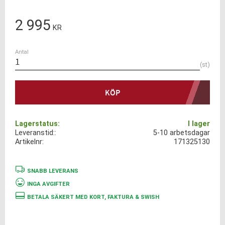
2 995
KR
Antal
st
KÖP
Lagerstatus
I lager
Leveranstid:
5-10 arbetsdagar
Artikelnr
171325130
SNABB LEVERANS
INGA AVGIFTER
BETALA SÄKERT MED KORT, FAKTURA & SWISH