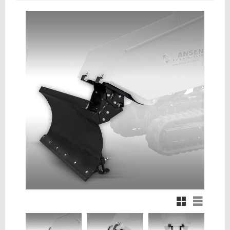
Rutnätsvy
Listvy