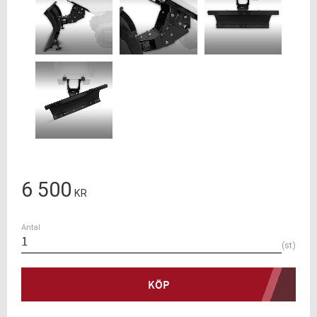
6 500
KR
Antal
st
KÖP