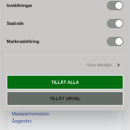
Inställningar
Nyhetsbrev
Statistik
Marknadsföring
PRENUMERERA
Dina personuppgifter behandlas i enlighet med vår
integritetspolicy
.
Visa detaljer
INFORMATION
Beställning och betalning
TILLÅT ALLA
Leveransinformation
Allmänna köpvillkor
TILLÅT URVAL
Garanti och reklamation
Reservdelar
Maskininformation
Ångerrätt