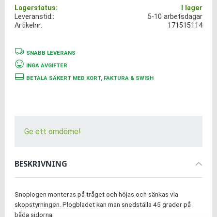
Lagerstatus
I lager
Leveranstid:
5-10 arbetsdagar
Artikelnr
171515114
SNABB LEVERANS
INGA AVGIFTER
BETALA SÄKERT MED KORT, FAKTURA & SWISH
Ge ett omdöme!
BESKRIVNING
Snoplogen monteras på tråget och höjas och sänkas via
skopstyrningen. Plogbladet kan man snedställa 45 grader på
båda sidorna.