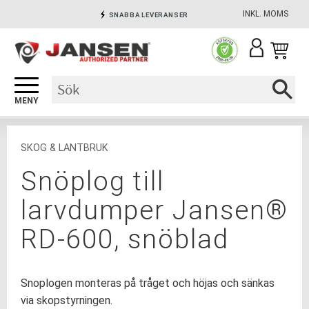
INKL. MOMS
SNABBA LEVERANSER
Meny
INGA AVGIFTER
SÄKRA BETALNINGAR
SKOG & LANTBRUK
Snöplog till
larvdumper Jansen®
RD-600, snöblad
Snoplogen monteras på tråget och höjas och sänkas
via skopstyrningen.