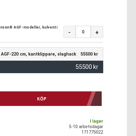
Jansen® AGF-modeller, kulventi
-
+
 AGF-220 cm, kantklippare, slaghack
55500 kr
55500
kr
KÖP
I lager
5-10 arbetsdagar
171775022