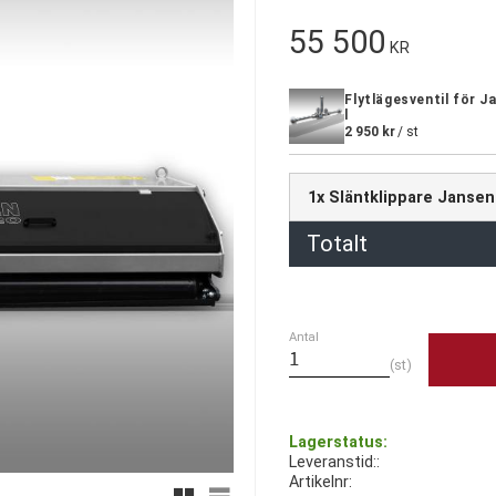
55 500
KR
Flytlägesventil för 
l
2 950
kr
/
st
1x Släntklippare Jansen
Totalt
Antal
st
Lagerstatus
Leveranstid:
Artikelnr
Rutnätsvy
Listvy