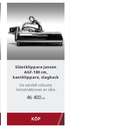
Släntklippare Jansen
AGF-180 cm,
kantklippare, slaghack
De särskilt robusta
konstruktionen av våra
släntklippare gör att de
46 400
sticker ut. I motsats till de
KR
lättare modellerna är dessa
de tyngsta i serien.
KÖP