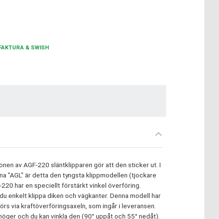
FAKTURA & SWISH
onen av AGF-220 släntklipparen gör att den sticker ut. I
rna "AGL" är detta den tyngsta klippmodellen (tjockare
-220 har en speciellt förstärkt vinkel överföring.
u enkelt klippa diken och vägkanter. Denna modell har
rs via kraftöverföringsaxeln, som ingår i leveransen.
h höger och du kan vinkla den (90° uppåt och 55° nedåt).