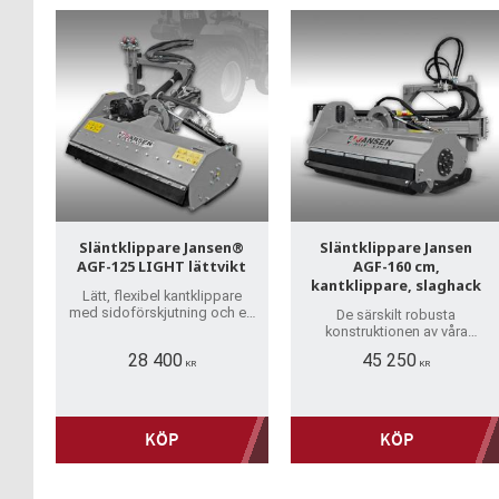
Släntklippare Jansen®
Släntklippare Jansen
AGF-125 LIGHT lättvikt
AGF-160 cm,
kantklippare, slaghack
Lätt, flexibel kantklippare
med sidoförskjutning och ett
De särskilt robusta
brett vinkelområde – perfekt
konstruktionen av våra
för svåråtkomliga områden.
släntklippare gör att de
28 400
45 250
sticker ut. I motsats till de
KR
KR
lättare modellerna är dessa
de tyngsta i serien.
KÖP
KÖP