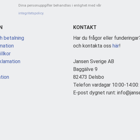
Dina personuppgifter behandlas i enlighet med vår
integritetspolicy
.
N
KONTAKT
h betalning
Har du frågor eller funderingar
mation
och kontakta oss
här
!
llkor
klamation
Jansen Sverige AB
Baggälve 9
tion
82473 Delsbo
Telefon vardagar 10:00-14:00
E-post dygnet runt: info@jans