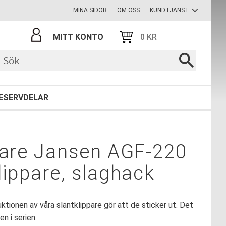
MINA SIDOR
OM OSS
KUNDTJÄNST
MITT KONTO
0
KR
ESERVDELAR
pare Jansen AGF-220
lippare, slaghack
ktionen av våra släntklippare gör att de sticker ut. Det
n i serien.