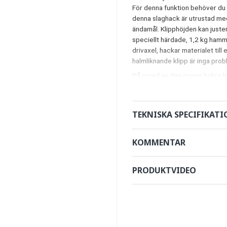
För denna funktion behöver du t
denna slaghack är utrustad med
ändamål. Klipphöjden kan juste
speciellt härdade, 1,2 kg hamm
drivaxel, hackar materialet til
halmliknande klipp är inga pro
På grund av den öppna bakre k
hammarblad att underlättas. Ob
maximal förskjutning i sidled är
klippaggregatets ytterkant ca.
TEKNISKA SPECIFIKATI
ritningar.
Dessutom levereras AGF-220 me
KOMMENTAR
hinder, till exempel en lyktstol
uppåt eller i sidled bakåt för 
släntklippare har en tung bakru
PRODUKTVIDEO
en pendel på klipparens framsid
trepunktsfästet på din traktor (f