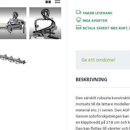
SNABB LEVERANS
INGA AVGIFTER
BETALA SÄKERT MED KORT, 
Ge ett omdöme!
BESKRIVNING
Den särskilt robusta konstrukti
motsats till de lättare modelle
material etc.) i serien. Den AGF
Genom sidoförskjutningen kan d
en klippbredd på 218 cm och kö
Den kan flyttas till vänster oc