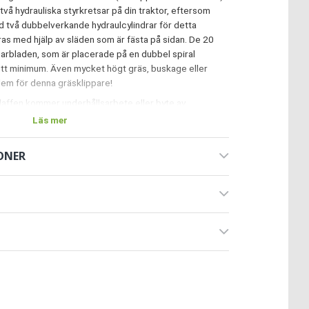
vå hydrauliska styrkretsar på din traktor, eftersom
 två dubbelverkande hydraulcylindrar för detta
ras med hjälp av släden som är fästa på sidan. De 20
arbladen, som är placerade på en dubbel spiral
l ett minimum. Även mycket högt gräs, buskage eller
blem för denna gräsklippare!
laffen kommer underhållsarbete eller byte av
servera att klaffen måste vara stängd under drift. Vid
Läs mer
 dimensionen från mitten av traktorn till
 310 cm. Du hittar fler dimensioner på bifogade
ONER
d kollisionsskydd. Detta slår på vid kontakt med
pe etc. och gör det möjligt för gräsklipparen att svänga
att minimera risken för större skador. AGF-220
lle och en friläge. Galvaniserade lameller hängande på
a hindrar stenar etc. att fly. Slaghacken hängs i
rån Kat. II). Din traktor bör ha minst 90 hk.