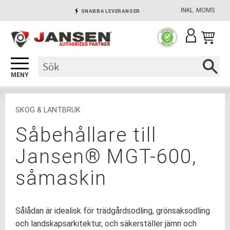
INKL. MOMS
SNABBA LEVERANSER
Meny
INGA AVGIFTER
SÄKRA BETALNINGAR
SKOG & LANTBRUK
Såbehållare till
Jansen® MGT-600,
såmaskin
Sålådan är idealisk för trädgårdsodling, grönsaksodling
och landskapsarkitektur, och säkerställer jämn och