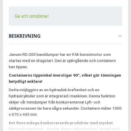
Ge ett omdöme!
BESKRIVNING
Jansen RD-200 banddumper har en 9 hk bensinmotor som
startas med en dragstart. Den är självgående och containern
kan tippas.
Containerns tippvinkel överstiger 90°, vilket gör tömningen
betydligt enklare!
Detta möjliggörs av en hydraulisk kraftenhet och en
hydraulcylinder som är integrerad i maskinen. Denna funktion
skiljer vår minidumper från konkurrenterna! Lyft- och
sänkprocessen tar bara några sekunder. Containern mäter 1000
x 670 x 445 mm.
Det finns många konkurrerande produkter med mycket
liknande maskiner. Jämför dessa erbjudanden i detalj med