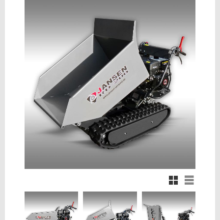
Rutnätsvy
Listvy