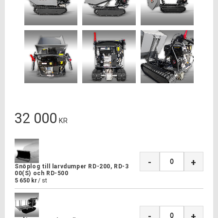
32 000
KR
-
+
Snöplog till larvdumper RD-200, RD-3
00(S) och RD-500
5 650
kr
/
st
-
+