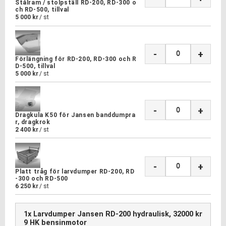
Stålram / stolpställ RD-200, RD-300 o
ch RD-500, tillval
5 000
kr
/
st
-
+
Förlängning för RD-200, RD-300 och R
D-500, tillval
5 000
kr
/
st
-
+
Dragkula K50 för Jansen banddumpra
r, dragkrok
2 400
kr
/
st
-
+
Platt tråg för larvdumper RD-200, RD
-300 och RD-500
6 250
kr
/
st
1x Larvdumper Jansen RD-200 hydraulisk,
32000 kr
9 HK bensinmotor