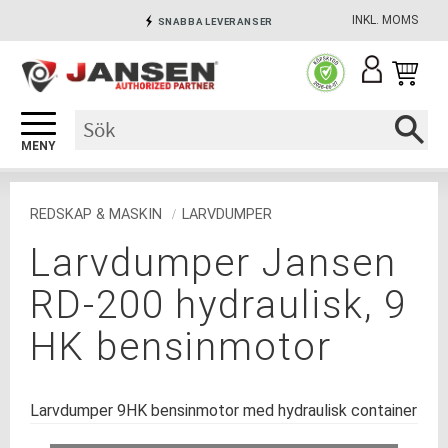
INKL. MOMS
SNABBA LEVERANSER
Meny
INGA AVGIFTER
SÄKRA BETALNINGAR
REDSKAP & MASKIN
LARVDUMPER
Larvdumper Jansen
RD-200 hydraulisk, 9
HK bensinmotor
Larvdumper 9HK bensinmotor med hydraulisk container