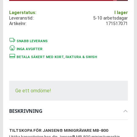
Lagerstatus
I lager
Leveranstid:
5-10 arbetsdagar
Artikelnr
171517071
SNABB LEVERANS
INGA AVGIFTER
BETALA SÄKERT MED KORT, FAKTURA & SWISH
Ge ett omdöme!
BESKRIVNING
TILTSKOPA FÖR JANSEN® MINIGRÄVARE MB-800
Utöka kapaciteten hos din Jansen® MB-800 minigrävmaskin