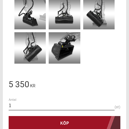
5 350
KR
Antal
st
KÖP