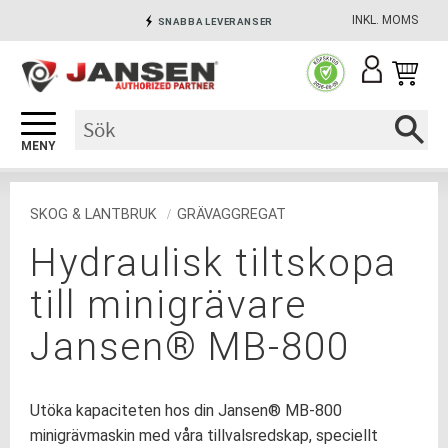
INKL. MOMS
SNABBA LEVERANSER
Meny
INGA AVGIFTER
SÄKRA BETALNINGAR
SKOG & LANTBRUK
GRÄVAGGREGAT
Hydraulisk tiltskopa
till minigrävare
Jansen® MB-800
Utöka kapaciteten hos din Jansen® MB-800
minigrävmaskin med våra tillvalsredskap, speciellt