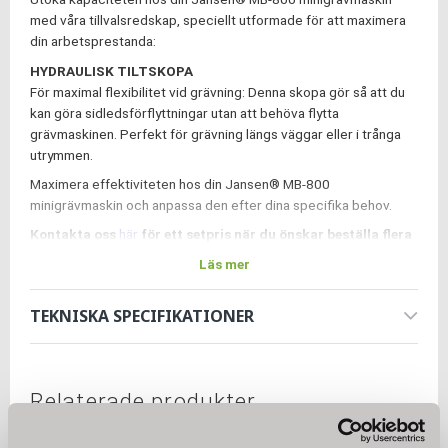
med våra tillvalsredskap, speciellt utformade för att maximera
din arbetsprestanda:
HYDRAULISK TILTSKOPA
För maximal flexibilitet vid grävning: Denna skopa gör så att du
kan göra sidledsförflyttningar utan att behöva flytta
grävmaskinen. Perfekt för grävning längs väggar eller i trånga
utrymmen.
Maximera effektiviteten hos din Jansen® MB-800
minigrävmaskin och anpassa den efter dina specifika behov.
Kontakta oss
här
för ett setpris när du önskar beställa flera
tillbehör!
Läs mer
TEKNISKA SPECIFIKATIONER
Relaterade produkter