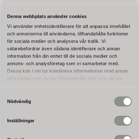
Denna webbplats använder cookies
Vi använder enhetsidentifierare för att anpassa innehållet
och annonserna till användarna, tillhandahålla funktioner
för sociala medier och analysera vår trafik. Vi
vidarebefordrar även sådana identifierare och annan
information från din enhet till de sociala medier och
Minigrävare Jansen®
annons- och analysföretag som vi samarbetar med.
MB-800, bensinmotor
Dessa kan i sin tur kombinera informationen med annan
komplett set
information som du har tillhandahållit eller som de har
Vi erbjuder ett stort sortiment
samlat in när du har använt deras tjänster.
professionella entreprenad
maskiner med snabb
94 350
Samtyckesval
leverans. Vi säljer till privat
KR
och företag. Inget kundkonto
Nödvändig
behövs.
KÖP
Inställningar
Omdömen