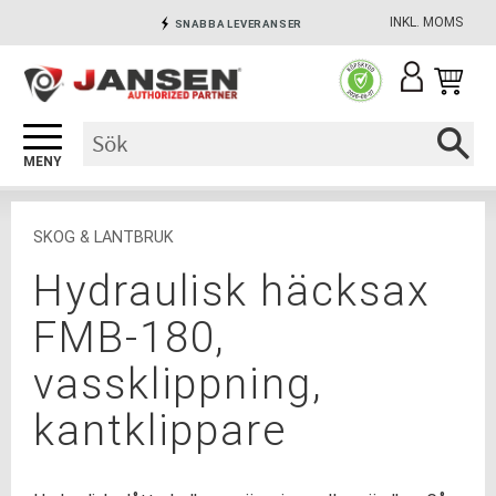
INKL. MOMS
SNABBA LEVERANSER
Meny
INGA AVGIFTER
SÄKRA BETALNINGAR
SKOG & LANTBRUK
Hydraulisk häcksax
FMB-180,
vassklippning,
kantklippare