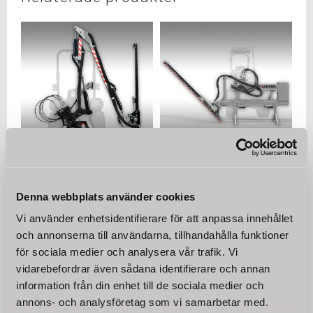
Hydraulisk häckklipp
Traktor häckklippare
HMB-180 häcksax,
Jansen® THS-180,
slåtterbalk
Frontlastare
Denna webbplats använder cookies
Vår hydrauliska slåtterbalk /
Vår traktorhäckklipp THS-180
Vi använder enhetsidentifierare för att anpassa innehållet
häcksax HMB-180 är den
är idealisk för regelbundet
perfekta fästanordningen för
underhåll av häckar och
och annonserna till användarna, tillhandahålla funktioner
51 700
31 000
din lilla eller kompakta traktor.
buskar i den privata,
KR
KR
för sociala medier och analysera vår trafik. Vi
kommunala och
jordbrukssektorn.
vidarebefordrar även sådana identifierare och annan
information från din enhet till de sociala medier och
KÖP
KÖP
annons- och analysföretag som vi samarbetar med.