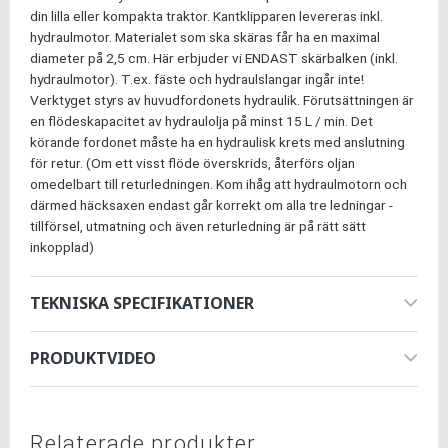
din lilla eller kompakta traktor. Kantklipparen levereras inkl.
hydraulmotor. Materialet som ska skäras får ha en maximal
diameter på 2,5 cm. Här erbjuder vi ENDAST skärbalken (inkl.
hydraulmotor). T.ex. fäste och hydraulslangar ingår inte!
Verktyget styrs av huvudfordonets hydraulik. Förutsättningen är
en flödeskapacitet av hydraulolja på minst 15 L / min. Det
körande fordonet måste ha en hydraulisk krets med anslutning
för retur. (Om ett visst flöde överskrids, återförs oljan
omedelbart till returledningen. Kom ihåg att hydraulmotorn och
därmed häcksaxen endast går korrekt om alla tre ledningar -
tillförsel, utmatning och även returledning är på rätt sätt
inkopplad)
TEKNISKA SPECIFIKATIONER
PRODUKTVIDEO
Relaterade produkter