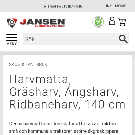
INKL. MOMS
SNABBA LEVERANSER
Meny
INGA AVGIFTER
SÄKRA BETALNINGAR
SKOG & LANTBRUK
Harvmatta,
Gräsharv, Ängsharv,
Ridbaneharv, 140 cm
​Denna harvmatta är idealisk för att dras av traktorer,
små och kommunala traktorer, större åkgräsklippare