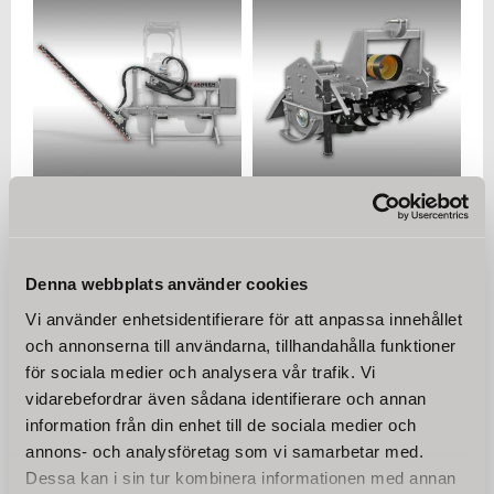
Traktor häckklippare
Traktor jordfräs
Jansen® THS-180,
Jansen® TBF-125,
Frontlastare
rotorkultivator 1,25 m
Vår traktorhäckklipp THS-180
Vår erfarenhet av utveckling
Denna webbplats använder cookies
är idealisk för regelbundet
har tagit fram en maskin som
underhåll av häckar och
kännetecknas av sin extremt
Vi använder enhetsidentifierare för att anpassa innehållet
31 000
25 750
buskar i den privata,
robusta design och tydligt
KR
KR
och annonserna till användarna, tillhandahålla funktioner
kommunala och
sticker ut från konkurrenterna.
jordbrukssektorn.
för sociala medier och analysera vår trafik. Vi
vidarebefordrar även sådana identifierare och annan
KÖP
KÖP
information från din enhet till de sociala medier och
annons- och analysföretag som vi samarbetar med.
Dessa kan i sin tur kombinera informationen med annan