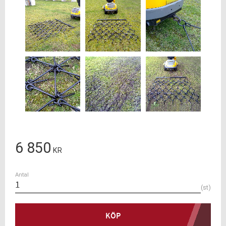
6 850
KR
Antal
st
KÖP