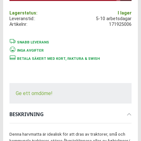
Lagerstatus
I lager
Leveranstid:
5-10 arbetsdagar
Artikelnr
171925006
SNABB LEVERANS
INGA AVGIFTER
BETALA SÄKERT MED KORT, FAKTURA & SWISH
Ge ett omdöme!
BESKRIVNING
Denna harvmatta är idealisk för att dras av traktorer, små och
kommunala traktorer, större åkgräsklippare eller av fyrhjulingar/