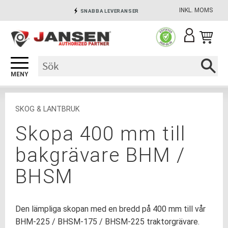
INKL. MOMS
SNABBA LEVERANSER
Meny
INGA AVGIFTER
SÄKRA BETALNINGAR
SKOG & LANTBRUK
Skopa 400 mm till
bakgrävare BHM /
BHSM
Den lämpliga skopan med en bredd på 400 mm till vår
BHM-225 / BHSM-175 / BHSM-225 traktorgrävare.