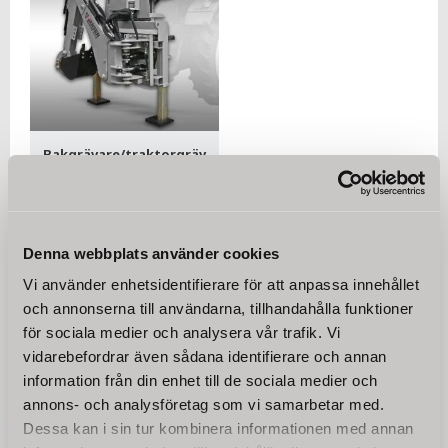
Bakgrävare/traktorgräv
are BHSM-175 inkl. 30 cm
skopa
Till skillnad från många
konkurrerande modeller har
denna grävare en mycket
Denna webbplats använder cookies
63 900
robust och kraftig design
KR
med en tomvikt på 520 kg
Vi använder enhetsidentifierare för att anpassa innehållet
och drivs av kraftuttag
och annonserna till användarna, tillhandahålla funktioner
KÖP
för sociala medier och analysera vår trafik. Vi
vidarebefordrar även sådana identifierare och annan
information från din enhet till de sociala medier och
Omdömen
annons- och analysföretag som vi samarbetar med.
Dessa kan i sin tur kombinera informationen med annan
Du