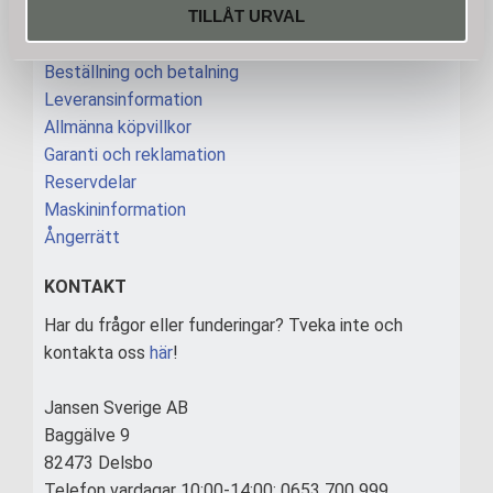
TILLÅT URVAL
INFORMATION
Beställning och betalning
Leveransinformation
Allmänna köpvillkor
Garanti och reklamation
Reservdelar
Maskininformation
Ångerrätt
KONTAKT
Har du frågor eller funderingar? Tveka inte och
kontakta oss
här
!
Jansen Sverige AB
Baggälve 9
82473 Delsbo
Telefon vardagar 10:00-14:00: 0653 700 999