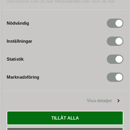
information som du har tillhandahållit eller som de har
samlat in när du har använt deras tjänster.
Samtyckesval
Nödvändig
Inställningar
Bli den första att lämna ett omdöme.
Statistik
Marknadsföring
Nyhetsbrev
Visa detaljer
PRENUMERERA
TILLÅT ALLA
Dina personuppgifter behandlas i enlighet med vår
integritetspolicy
.