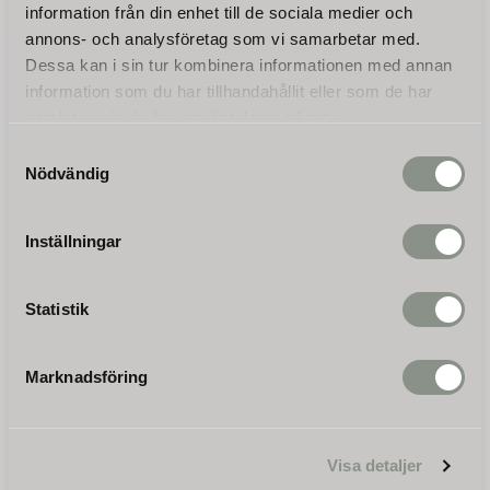
handtraktor.
arbetsmiljöer, vilket gör den
KR
KR
information från din enhet till de sociala medier och
till det smarta valet för alla
annons- och analysföretag som vi samarbetar med.
Dessa kan i sin tur kombinera informationen med annan
KÖP
KÖP
information som du har tillhandahållit eller som de har
samlat in när du har använt deras tjänster.
Samtyckesval
Nödvändig
Inställningar
Statistik
Jordfräs för
tvåhjulstraktor Jansen®
Marknadsföring
MGT-600
Denna jordfräs passar vår
MGT-600 motordriven
handtraktor i några enkla
6 500
steg och är redo för
KR
Visa detaljer
omedelbart användning.