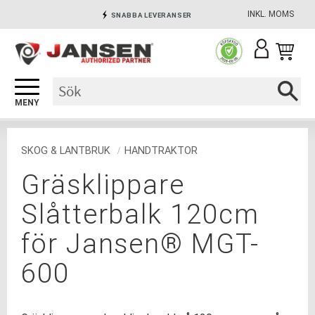
INKL. MOMS
SNABBA LEVERANSER
Meny
INGA AVGIFTER
SÄKRA BETALNINGAR
SKOG & LANTBRUK
HANDTRAKTOR
Gräsklippare
Slåtterbalk 120cm
för Jansen® MGT-
600