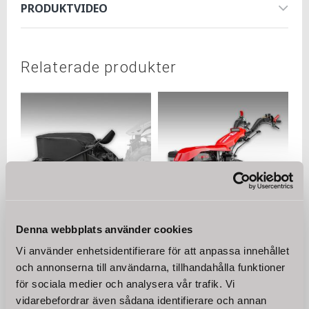
PRODUKTVIDEO
Relaterade produkter
Denna webbplats använder cookies
Roterande gräsklippare
Motordriven
100cm för Jansen® MGT-
handtraktor MGT-600 E
Vi använder enhetsidentifierare för att anpassa innehållet
600
Bensin, 15 HK
och annonserna till användarna, tillhandahålla funktioner
Roterande gräsklippare med
Vår tvåhjulstraktor MGT-600E
för sociala medier och analysera vår trafik. Vi
100 cm klippbredd för vår
är robust och hållbar och kan
vidarebefordrar även sådana identifierare och annan
MGT-600 motordriven
användas i en mängd olika
16 500
25 250