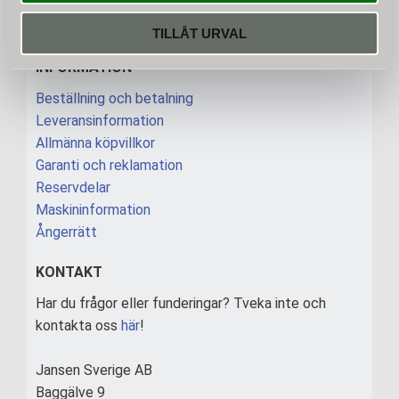
Dina personuppgifter behandlas i enlighet med vår
integritetspolicy
.
TILLÅT URVAL
INFORMATION
Beställning och betalning
Leveransinformation
Allmänna köpvillkor
Garanti och reklamation
Reservdelar
Maskininformation
Ångerrätt
KONTAKT
Har du frågor eller funderingar? Tveka inte och
kontakta oss
här
!
Jansen Sverige AB
Baggälve 9