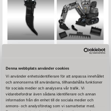
Tjälkrok till minigrävare
Minigrävare Jansen®
Jansen® MB-500
MB-500, bensinmotor
komplett set
En robust, skräddarsydd
lösning för att utöka
Vi erbjuder ett komplett set
användningsmöjligheterna
med 30 cm & 50 cm skopor,
för din minigrävare.
grävtumme, kratta &
Denna webbplats använder cookies
skopskydd!
1 800
68 450
Vi använder enhetsidentifierare för att anpassa innehållet
KR
KR
och annonserna till användarna, tillhandahålla funktioner
för sociala medier och analysera vår trafik. Vi
KÖP
KÖP
vidarebefordrar även sådana identifierare och annan
information från din enhet till de sociala medier och
annons- och analysföretag som vi samarbetar med.
Omdömen