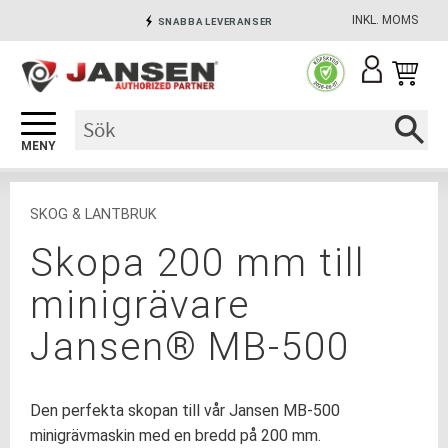
INKL. MOMS
SNABBA LEVERANSER
Meny
INGA AVGIFTER
SÄKRA BETALNINGAR
SKOG & LANTBRUK
Skopa 200 mm till
minigrävare
Jansen® MB-500
​Den perfekta skopan till vår Jansen MB-500
minigrävmaskin med en bredd på 200 mm.